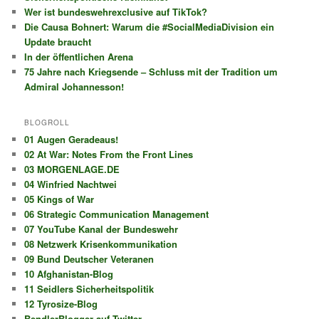
Wer ist bundeswehrexclusive auf TikTok?
Die Causa Bohnert: Warum die #SocialMediaDivision ein
Update braucht
In der öffentlichen Arena
75 Jahre nach Kriegsende – Schluss mit der Tradition um
Admiral Johannesson!
BLOGROLL
01 Augen Geradeaus!
02 At War: Notes From the Front Lines
03 MORGENLAGE.DE
04 Winfried Nachtwei
05 Kings of War
06 Strategic Communication Management
07 YouTube Kanal der Bundeswehr
08 Netzwerk Krisenkommunikation
09 Bund Deutscher Veteranen
10 Afghanistan-Blog
11 Seidlers Sicherheitspolitik
12 Tyrosize-Blog
BendlerBlogger auf Twitter