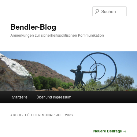
Zum
Zum
Inhalt
sekundären
Such
wechseln
Inhalt
wechseln
Bendler-Blog
Anmerkungen zur sicherheitspolitischen Kommunikation
Hauptmenü
Startseite
Über und Impressum
ARCHIV FÜR DEN MONAT:
JULI 2009
Beitrags-
Neuere Beiträge
→
Navigation