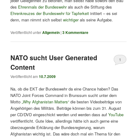
jeder Gelegenheit zu betonen, man selbst habe sowohl den Bau
des
Ehrenmals der Bundeswehr
als auch die Stiftung des
Ehrenkreuzes der Bundeswehr für Tapferkeit
initiiert – es sei
denn, man nimmt sich selbst
wichtiger
als seine Aufgabe.
Veröffentlicht unter
Allgemein
|
3
Kommentare
NATO sucht User Generated
1
Content
Veröffentlicht am
10.7.2009
Na, ob die EKT der Bundeswehr da eine Chance haben? Das
NATO Joint Forces Command in Brunssum sucht unter dem
Motto
„Why Afghanistan Matters“
die besten Videobeiträge von
Angehörigen des Militärs. Beiträge können bis zum 31. August
per CD/DVD eingeschickt werden und werden dass auf
YouTube
veröffentlicht. Gute Idee, allerdings hätte ich auch gerne eine
überzeugende Erklärung der Bundesregierung, warum
Afghanistan wichtig ist. Das wäre doch mal ein Thema für den