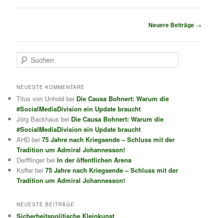
Beitrags-
Neuere Beiträge
→
Navigation
S
u
c
h
NEUESTE KOMMENTARE
e
Titus von Unhold
bei
Die Causa Bohnert: Warum die
n
#SocialMediaDivision ein Update braucht
Jörg Backhaus
bei
Die Causa Bohnert: Warum die
#SocialMediaDivision ein Update braucht
AHD
bei
75 Jahre nach Kriegsende – Schluss mit der
Tradition um Admiral Johannesson!
Derfflinger
bei
In der öffentlichen Arena
Koffer
bei
75 Jahre nach Kriegsende – Schluss mit der
Tradition um Admiral Johannesson!
NEUESTE BEITRÄGE
Sicherheitspolitische Kleinkunst