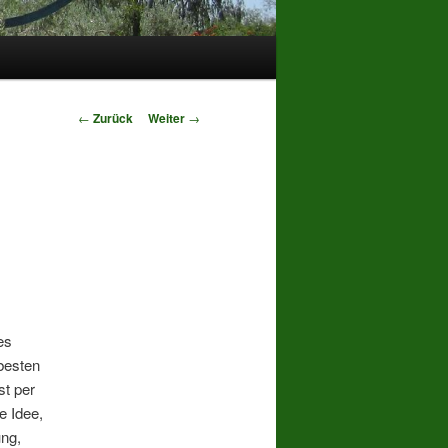
Beitrags-
←
Zurück
Weiter
→
Navigation
es
besten
st per
e Idee,
ung,