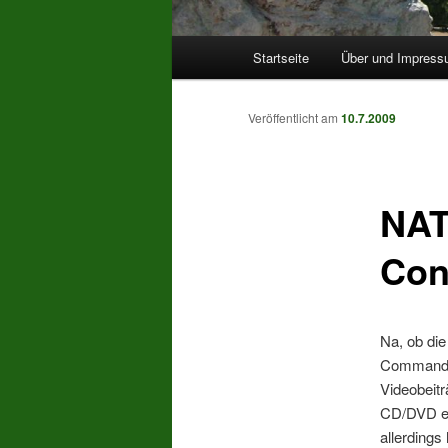
Hauptmenü
Startseite
Über und Impres
Veröffentlicht am
10.7.2009
NAT
Con
Na, ob di
Command 
Videobeitr
CD/DVD ei
allerdings