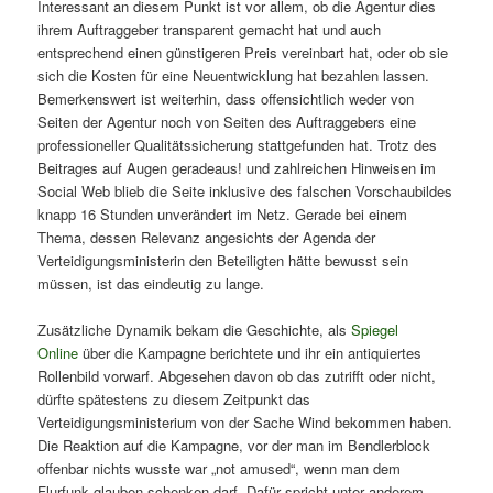
Interessant an diesem Punkt ist vor allem, ob die Agentur dies
ihrem Auftraggeber transparent gemacht hat und auch
entsprechend einen günstigeren Preis vereinbart hat, oder ob sie
sich die Kosten für eine Neuentwicklung hat bezahlen lassen.
Bemerkenswert ist weiterhin, dass offensichtlich weder von
Seiten der Agentur noch von Seiten des Auftraggebers eine
professioneller Qualitätssicherung stattgefunden hat. Trotz des
Beitrages auf Augen geradeaus! und zahlreichen Hinweisen im
Social Web blieb die Seite inklusive des falschen Vorschaubildes
knapp 16 Stunden unverändert im Netz. Gerade bei einem
Thema, dessen Relevanz angesichts der Agenda der
Verteidigungsministerin den Beteiligten hätte bewusst sein
müssen, ist das eindeutig zu lange.
Zusätzliche Dynamik bekam die Geschichte, als
Spiegel
Online
über die Kampagne berichtete und ihr ein antiquiertes
Rollenbild vorwarf. Abgesehen davon ob das zutrifft oder nicht,
dürfte spätestens zu diesem Zeitpunkt das
Verteidigungsministerium von der Sache Wind bekommen haben.
Die Reaktion auf die Kampagne, vor der man im Bendlerblock
offenbar nichts wusste war „not amused“, wenn man dem
Flurfunk glauben schenken darf. Dafür spricht unter anderem,