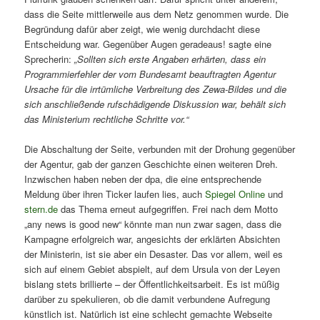
dass die Seite mittlerweile aus dem Netz genommen wurde. Die
Begründung dafür aber zeigt, wie wenig durchdacht diese
Entscheidung war. Gegenüber Augen geradeaus! sagte eine
Sprecherin:
„Sollten sich erste Angaben erhärten, dass ein
Programmierfehler der vom Bundesamt beauftragten Agentur
Ursache für die irrtümliche Verbreitung des Zewa-Bildes und die
sich anschließende rufschädigende Diskussion war, behält sich
das Ministerium rechtliche Schritte vor.“
Die Abschaltung der Seite, verbunden mit der Drohung gegenüber
der Agentur, gab der ganzen Geschichte einen weiteren Dreh.
Inzwischen haben neben der dpa, die eine entsprechende
Meldung über ihren Ticker laufen lies, auch
Spiegel Online
und
stern.de
das Thema erneut aufgegriffen. Frei nach dem Motto
„any news is good new“ könnte man nun zwar sagen, dass die
Kampagne erfolgreich war, angesichts der erklärten Absichten
der Ministerin, ist sie aber ein Desaster. Das vor allem, weil es
sich auf einem Gebiet abspielt, auf dem Ursula von der Leyen
bislang stets brillierte – der Öffentlichkeitsarbeit. Es ist müßig
darüber zu spekulieren, ob die damit verbundene Aufregung
künstlich ist. Natürlich ist eine schlecht gemachte Webseite