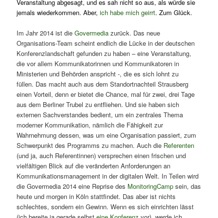
Veranstaltung abgesagt, und es sah nicht so aus, als würde sie
jemals wiederkommen. Aber,
ich habe mich geirrt
. Zum Glück.
Im Jahr 2014 ist die
Govermedia
zurück. Das neue
Organisations-Team scheint endlich die Lücke in der deutschen
Konferenzlandschaft gefunden zu haben – eine Veranstaltung,
die vor allem Kommunikatorinnen und Kommunikatoren in
Ministerien und Behörden anspricht -, die es sich lohnt zu
füllen. Das macht auch aus dem Standortnachteil Strausberg
einen Vorteil, denn er bietet die Chance, mal für zwei, drei Tage
aus dem Berliner Trubel zu entfliehen. Und sie haben sich
externen Sachverstandes bedient, um ein zentrales Thema
moderner Kommunikation, nämlich die Fähigkeit zur
Wahrnehmung dessen, was um eine Organisation passiert, zum
Schwerpunkt des Programms zu machen. Auch die
Referenten
(und ja, auch Referentinnen) versprechen einen frischen und
vielfältigen Blick auf die veränderten Anforderungen an
Kommunikationsmanagement in der digitalen Welt. In Teilen wird
die Govermedia 2014 eine Reprise des
MonitoringCamp
sein, das
heute und morgen in Köln stattfindet. Das aber ist nichts
schlechtes, sondern ein Gewinn. Wenn es sich einrichten lässt
(ich bereite ja gerade selbst
eine Konferenz
vor), werde ich