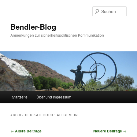
Zum
Zum
Inhalt
sekundären
Such
wechseln
Inhalt
wechseln
Bendler-Blog
Anmerkungen zur sicherheitspolitischen Kommunikation
Hauptmenü
Startseite
Über und Impressum
ARCHIV DER KATEGORIE:
ALLGEMEIN
Beitrags-
←
Ältere Beiträge
Neuere Beiträge
→
Navigation