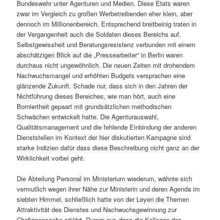
Bundeswehr unter Agenturen und Medien. Diese Etats waren
zwar im Vergleich zu großen Werbetreibenden eher klein, aber
dennoch im Millionenbereich. Entsprechend breitbeinig traten in
der Vergangenheit auch die Soldaten dieses Bereichs auf.
Selbstgewissheit und Beratungsresistenz verbunden mit einem
abschätzigen Blick auf die „Pressearbeiter“ in Berlin waren
durchaus nicht ungewöhnlich. Die neuen Zeiten mit drohendem
Nachwuchsmangel und erhöhten Budgets versprachen eine
glänzende Zukunft. Schade nur, dass sich in den Jahren der
Nichtführung dieses Bereiches, wie man hört, auch eine
Borniertheit gepaart mit grundsätzlichen methodischen
Schwächen entwickelt hatte. Die Agenturauswahl,
Qualitätsmanagement und die fehlende Einbindung der anderen
Dienststellen im Kontext der hier diskutierten Kampagne sind
starke Indizien dafür dass diese Beschreibung nicht ganz an der
Wirklichkeit vorbei geht.
Die Abteilung Personal im Ministerium wiederum, wähnte sich
vermutlich wegen ihrer Nähe zur Ministerin und deren Agenda im
siebten Himmel, schließlich hatte von der Leyen die Themen
Attraktivität des Dienstes und Nachwuchsgewinnung zur
Chefinnensache erklärt. Dumm nur, dass die Kollegen des