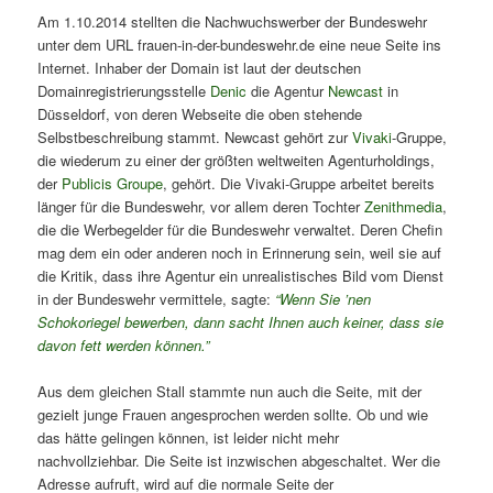
Am 1.10.2014 stellten die Nachwuchswerber der Bundeswehr
unter dem URL frauen-in-der-bundeswehr.de eine neue Seite ins
Internet. Inhaber der Domain ist laut der deutschen
Domainregistrierungsstelle
Denic
die Agentur
Newcast
in
Düsseldorf, von deren Webseite die oben stehende
Selbstbeschreibung stammt. Newcast gehört zur
Vivaki
-Gruppe,
die wiederum zu einer der größten weltweiten Agenturholdings,
der
Publicis Groupe
, gehört. Die Vivaki-Gruppe arbeitet bereits
länger für die Bundeswehr, vor allem deren Tochter
Zenithmedia
,
die die Werbegelder für die Bundeswehr verwaltet. Deren Chefin
mag dem ein oder anderen noch in Erinnerung sein, weil sie auf
die Kritik, dass ihre Agentur ein unrealistisches Bild vom Dienst
in der Bundeswehr vermittele, sagte:
“Wenn Sie ’nen
Schokoriegel bewerben, dann sacht Ihnen auch keiner, dass sie
davon fett werden können.”
Aus dem gleichen Stall stammte nun auch die Seite, mit der
gezielt junge Frauen angesprochen werden sollte. Ob und wie
das hätte gelingen können, ist leider nicht mehr
nachvollziehbar. Die Seite ist inzwischen abgeschaltet. Wer die
Adresse aufruft, wird auf die normale Seite der