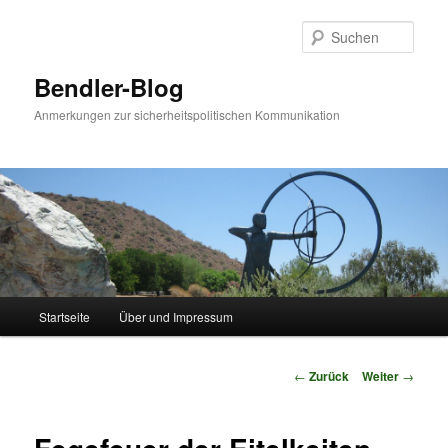
Zum
Inhalt
Such
wechseln
Bendler-Blog
Anmerkungen zur sicherheitspolitischen Kommunikation
Hauptmenü
Startseite
Über und Impressum
Beitrags-
←
Zurück
Weiter
→
Navigation