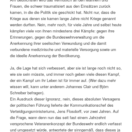
Frauen, die schwer traumatisiert aus den Einsätzen zurück
kamen, in die die Politik sie geschickt hat. Nicht nur, dass die
Kriege aus denen sie kamen lange Jahre nicht Kriege genannt
werden durften. Nein, mehr noch, für viele Jahre und selbst heute
kämpfen viele von ihnen mindestens drei Kämpfe: gegen ihre
Erinnerungen, gegen die Bundeswehrverwaltung um die
Anerkennung ihrer seelischen Verwundung und die damit
verbundene medizinische und materielle Versorgung sowie um
die ideelle Anerkennung der Bevölkerung.
Ja, die Lage hat sich verbessert, aber sie ist lange noch nicht so,
wie sie sein müsste, und immer noch geben viele diesen Kampf,
der ein Kampf um ihr Leben ist für immer auf. (Wer dazu mehr
wissen will, kann unter anderem
Johannes Clair
und
Björn
Schreiber
befragen).
Ein Ausdruck dieser Ignoranz, nein, dieses absoluten Versagens
der politischen Führung lieferte der Kommunikationschef des
Verteidigungsministeriums, Jens Flosdorff, vor zwei Jahren. Auf
die Frage, wann denn nun das seit fast einem Jahrzehnt
versprochene Veteranenkonzept der Bundeswehr endlich verfasst
und umgesetzt würde, antwortete der sinngemäß, dass dieses ja