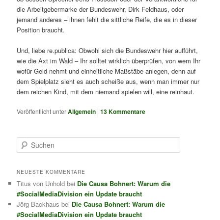
die Arbeitgebermarke der Bundeswehr, Dirk Feldhaus, oder
jemand anderes – ihnen fehlt die sittliche Reife, die es in dieser
Position braucht.
Und, liebe re.publica: Obwohl sich die Bundeswehr hier aufführt,
wie die Axt im Wald – Ihr solltet wirklich überprüfen, von wem Ihr
wofür Geld nehmt und einheitliche Maßstäbe anlegen, denn auf
dem Spielplatz sieht es auch scheiße aus, wenn man immer nur
dem reichen Kind, mit dem niemand spielen will, eine reinhaut.
Veröffentlicht unter
Allgemein
|
13
Kommentare
S
u
c
h
NEUESTE KOMMENTARE
e
Titus von Unhold
bei
Die Causa Bohnert: Warum die
n
#SocialMediaDivision ein Update braucht
Jörg Backhaus
bei
Die Causa Bohnert: Warum die
#SocialMediaDivision ein Update braucht