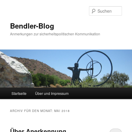
Zum
Zum
Inhalt
sekundären
Such
wechseln
Inhalt
wechseln
Bendler-Blog
Anmerkungen zur sicherheitspolitischen Kommunikation
Hauptmenü
Startseite
Über und Impressum
ARCHIV FÜR DEN MONAT:
MAI 2018
Über Anerkennung