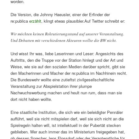
worden.
Die Version, die Johnny Haeusler, einer der Erfinder der
re:publica
erzählt
, klingt etwas plausibler.Auf Twitter schreibt er:
Wir möchten keinen Rekrutierungsstand auf unserer Veranstaltung.
Und Debatten mit verschiedenen Akteuren wollte die BW nicht.
Und wisst Ihr was, liebe Leserinnen und Leser: Angesichts des
Auftritts, den die Truppe vor der Station hinlegt und der Art und
Weise, wie sie auf den sozialen Medien darüber spricht, gibt sie
den Macherinnen und Macher der re:publica im Nachhinein recht.
Die Bundeswehr wollte eine zutieftst zivilgesellschaftliche
Veranstaltung zur Abspielstation ihrer plumpe
Nachwuchswerbung machen und heult nun rum, dass man sie
dort nicht haben wollte.
Eine staatliche Institution, die sich wie ein beleidigter Pennäler
aufführt, weil sie nicht mitspielen darf, weil sie sich nicht an die
Spielregeln halten will, ist intellektuell in der Pubertät stecken
geblieben. Wer auch immer das im Ministerium freigegeben hat,
ob dessen Sprecher Jens Flossdorf oder der Verantwortliche für