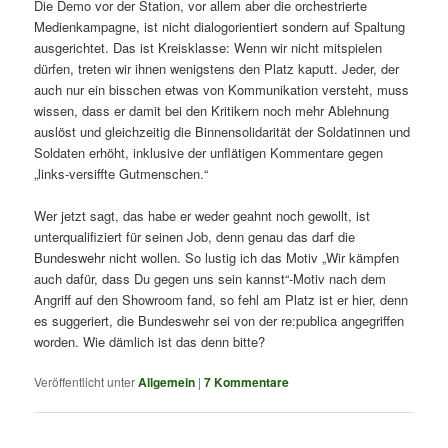
Die Demo vor der Station, vor allem aber die orchestrierte
Medienkampagne, ist nicht dialogorientiert sondern auf Spaltung
ausgerichtet. Das ist Kreisklasse: Wenn wir nicht mitspielen
dürfen, treten wir ihnen wenigstens den Platz kaputt. Jeder, der
auch nur ein bisschen etwas von Kommunikation versteht, muss
wissen, dass er damit bei den Kritikern noch mehr Ablehnung
auslöst und gleichzeitig die Binnensolidarität der Soldatinnen und
Soldaten erhöht, inklusive der unflätigen Kommentare gegen
„links-versiffte Gutmenschen.“
Wer jetzt sagt, das habe er weder geahnt noch gewollt, ist
unterqualifiziert für seinen Job, denn genau das darf die
Bundeswehr nicht wollen. So lustig ich das Motiv „Wir kämpfen
auch dafür, dass Du gegen uns sein kannst“-Motiv nach dem
Angriff auf den Showroom fand, so fehl am Platz ist er hier, denn
es suggeriert, die Bundeswehr sei von der re:publica angegriffen
worden. Wie dämlich ist das denn bitte?
Veröffentlicht unter
Allgemein
|
7
Kommentare