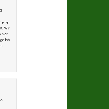
FG
r eine
t. Wir
 hier
age ich
en
tz.