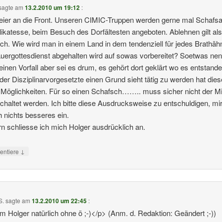
sagte am
13.2.2010 um 19:12
:
ier an die Front. Unseren CIMIC-Truppen werden gerne mal Schafs
likatesse, beim Besuch des Dorfältesten angeboten. Ablehnen gilt al
ich. Wie wird man in einem Land in dem tendenziell für jedes Brathä
auergottesdienst abgehalten wird auf sowas vorbereitet? Soetwas nen
inen Vorfall aber sei es drum, es gehört dort geklärt wo es entstanden
er Disziplinarvorgesetzte einen Grund sieht tätig zu werden hat dies
Möglichkeiten. Für so einen Schafsch…….. muss sicher nicht der Mi
chaltet werden. Ich bitte diese Ausdrucksweise zu entschuldigen, mir 
h nichts besseres ein.
rn schliesse ich mich Holger ausdrücklich an.
↓
ntiere
S.
sagte am
13.2.2010 um 22:45
:
 Holger natürlich ohne ö ;-)</p> (Anm. d. Redaktion: Geändert ;-))