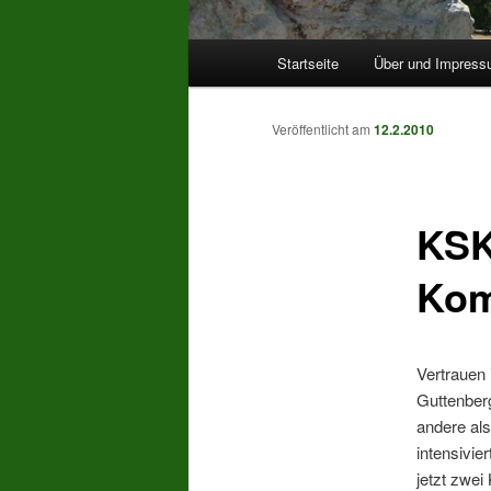
Hauptmenü
Startseite
Über und Impres
Veröffentlicht am
12.2.2010
KSK
Kom
Vertrauen 
Guttenberg
andere als
intensivier
jetzt zwe