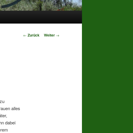
Beitrags-
←
Zurück
Weiter
→
Navigation
 zu
rauen alles
ter,
ihn dabei
erem