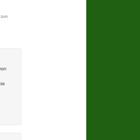
n zum
hon
ste