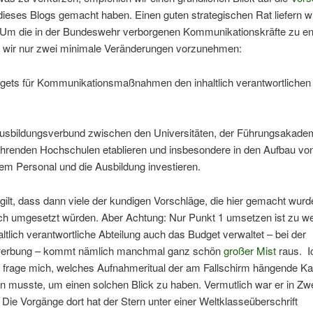
dieses Blogs gemacht haben. Einen guten strategischen Rat liefern wir
 Um die in der Bundeswehr verborgenen Kommunikationskräfte zu en
 wir nur zwei minimale Veränderungen vorzunehmen:
dgets für Kommunikationsmaßnahmen den inhaltlich verantwortlichen
Ausbildungsverbund zwischen den Universitäten, der Führungsakadem
ührenden Hochschulen etablieren und insbesondere in den Aufbau vo
rtem Personal und die Ausbildung investieren.
gilt, dass dann viele der kundigen Vorschläge, die hier gemacht wurd
ch umgesetzt würden. Aber Achtung: Nur Punkt 1 umsetzen ist zu wen
altlich verantwortliche Abteilung auch das Budget verwaltet – bei der
werbung – kommt nämlich manchmal ganz schön
großer Mist
raus. I
 frage mich, welches Aufnahmeritual der am Fallschirm hängende K
n musste, um einen solchen Blick zu haben. Vermutlich war er in Zw
t. Die Vorgänge dort hat der Stern unter einer Weltklasseüberschrift