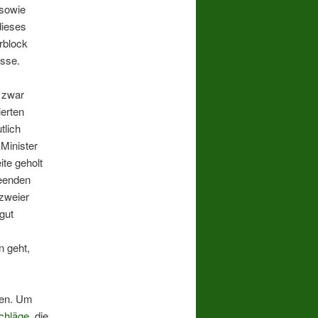
 sowie
dieses
rblock
üsse.
 zwar
ierten
tlich
Minister
ite geholt
beenden
 zweier
gut
n geht,
ten. Um
chläge
, die