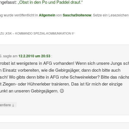
gefasst:
„Obst in den Po und Paddel drauf.“
ag wurde veröffentlicht in
Allgemein
von
SaschaStoltenow
. Setze ein Lesezeiche
ZU „
KSK – KOMMANDO SPEZIAL-KOMMUNIKATION II
“
S.
sagte am
12.2.2010 um 20:53
:
robst ist wenigstens in AFG vorhanden! Wenn sich unsere Jungs sc
n Einsatz vorbereiten, wie die Gebirgsjäger, dann doch bitte auch
tisch! Wo gibts denn bitte in AFG rohe Schweineleber? Bitte das näch
t Ziegen- oder Hühnerleber trainieren. Das ist für mich der einzige
punkt an unseren Gebirgsjägern. 😉
↓
ntiere