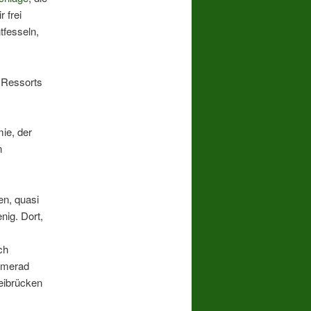
 frei
tfesseln,
 Ressorts
ie, der
n
en, quasi
ig. Dort,
ch
amerad
eibrücken