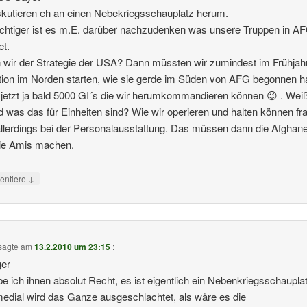
skutieren eh an einen Nebekriegsschauplatz herum.
ichtiger ist es m.E. darüber nachzudenken was unsere Truppen in A
et.
 wir der Strategie der USA? Dann müssten wir zumindest im Frühjah
ion im Norden starten, wie sie gerde im Süden von AFG begonnen ha
jetzt ja bald 5000 GI´s die wir herumkommandieren können 😉 . Weiß
 was das für Einheiten sind? Wie wir operieren und halten können fr
llerdings bei der Personalausstattung. Das müssen dann die Afghan
die Amis machen.
↓
ntiere
sagte am
13.2.2010 um 23:15
:
er
e ich ihnen absolut Recht, es ist eigentlich ein Nebenkriegsschaupla
edial wird das Ganze ausgeschlachtet, als wäre es die