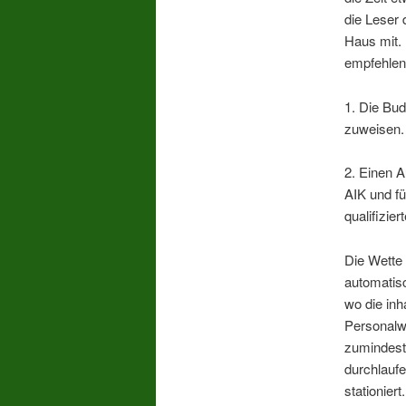
die Leser 
Haus mit.
empfehlen
1. Die Bu
zuweisen.
2. Einen 
AIK und f
qualifizie
Die Wette 
automatis
wo die inh
Personal
zumindest
durchlaufe
stationier