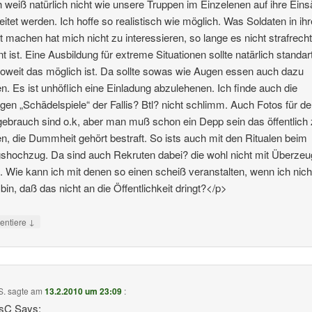
 weiß natürlich nicht wie unsere Truppen im Einzelenen auf ihre Eins
eitet werden. Ich hoffe so realistisch wie möglich. Was Soldaten in ihr
it machen hat mich nicht zu interessieren, so lange es nicht strafrecht
nt ist. Eine Ausbildung für extreme Situationen sollte natärlich standart
soweit das möglich ist. Da sollte sowas wie Augen essen auch dazu
n. Es ist unhöflich eine Einladung abzulehenen. Ich finde auch die
gen „Schädelspiele“ der Fallis? Btl? nicht schlimm. Auch Fotos für d
gebrauch sind o.k, aber man muß schon ein Depp sein das öffentlich
, die Dummheit gehört bestraft. So ists auch mit den Ritualen beim
shochzug. Da sind auch Rekruten dabei? die wohl nicht mit Überze
. Wie kann ich mit denen so einen scheiß veranstalten, wenn ich nich
 bin, daß das nicht an die Öffentlichkeit dringt?</p>
↓
ntiere
S.
sagte am
13.2.2010 um 23:09
:
C Says: