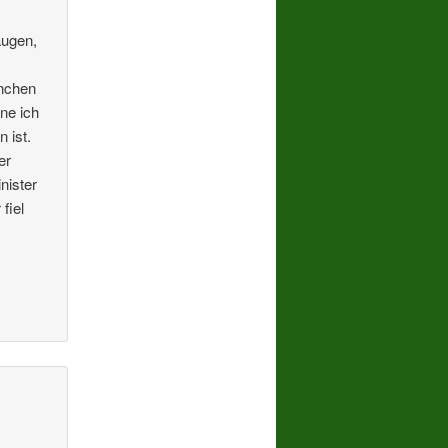
augen,
s
hnchen
ne ich
 ist.
er
nister
fiel