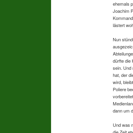
ehemals pe
Joachim P
Kommandos
lästert w
Nun stünd
ausgezeich
Abteilunge
dürfte die
sein. Und
hat, der d
wird, blei
Poliere be
vorbereite
Medienlan
dann um di
Und was m
die Zeit e