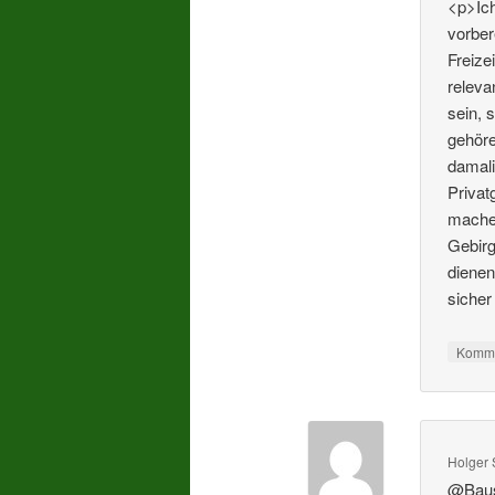
<p>Ich
vorber
Freize
releva
sein, 
gehöre
damali
Privat
machen
Gebirg
dienen
sicher
Komme
Holger 
@Baus