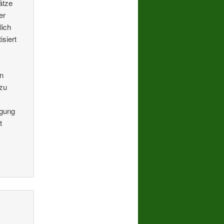
ätze
er
lich
isiert
en
 zu
ugung
t