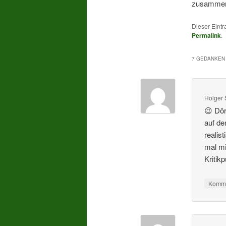
zusammen
Dieser Eintr
Permalink
.
7 GEDANKEN 
Holger 
😉 Dör
auf de
realis
mal mi
Kritik
Komme