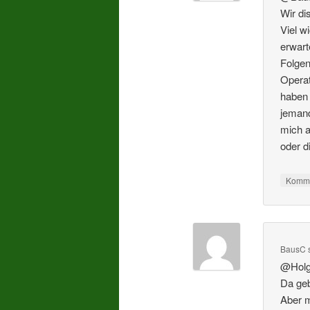
Wir di
Viel w
erwart
Folgen
Operat
haben 
jemand
mich a
oder 
Komme
BausC
@Holg
Da geb
Aber m