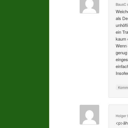
BausC
Weiche
als De
unhöfl
ein Tr
kaum e
Wenn d
genug 
einges
einfac
Insofe
Komme
Holger 
<p>ähm