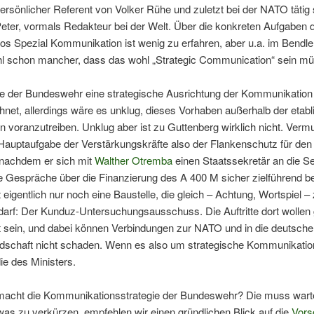
rsönlicher Referent von Volker Rühe und zuletzt bei der NATO tätig
eter, vormals Redakteur bei der Welt. Über die konkreten Aufgaben 
 Spezial Kommunikation ist wenig zu erfahren, aber u.a. im Bendle
ohl schon mancher, dass das wohl „Strategic Communication“ sein m
e der Bundeswehr eine strategische Ausrichtung der Kommunikation
net, allerdings wäre es unklug, dieses Vorhaben außerhalb der etabl
n voranzutreiben. Unklug aber ist zu Guttenberg wirklich nicht. Vermu
 Hauptaufgabe der Verstärkungskräfte also der Flankenschutz für den 
 nachdem er sich mit
Walther Otremba
einen Staatssekretär an die Se
ie Gespräche über die Finanzierung des A 400 M sicher zielführend 
bt eigentlich nur noch eine Baustelle, die gleich – Achtung, Wortspiel –
darf: Der Kunduz-Untersuchungsausschuss. Die Auftritte dort wollen 
t sein, und dabei können Verbindungen zur NATO und in die deutsche
dschaft nicht schaden. Wenn es also um strategische Kommunikatio
e des Ministers.
acht die Kommunikationsstrategie der Bundeswehr? Die muss war
twas zu verkürzen, empfehlen wir einen gründlichen Blick auf die
Vors