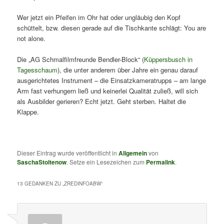
Wer jetzt ein Pfeifen im Ohr hat oder ungläubig den Kopf
schüttelt, bzw. diesen gerade auf die Tischkante schlägt: You are
not alone.
Die „AG Schmalfilmfreunde Bendler-Block“ (
Küppersbusch in
Tagesschaum
), die unter anderem über Jahre ein genau darauf
ausgerichtetes Instrument – die Einsatzkameratrupps – am lange
Arm fast verhungern ließ und keinerlei Qualität zuließ, will sich
als Ausbilder gerieren? Echt jetzt. Geht sterben. Haltet die
Klappe.
Dieser Eintrag wurde veröffentlicht in
Allgemein
von
SaschaStoltenow
. Setze ein Lesezeichen zum
Permalink
.
13 GEDANKEN ZU „
ZREDINFOABW
“