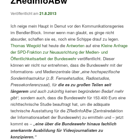
ZRedInfoABw
Veröffentlicht am
21.8.2013
Ich neige mein Haupt in Demut vor den Kommunikationsgenies
im Bendler-Block. Immer wenn man glaubt, es ginge nicht
absurder, schaffen sie es, noch eine Schippe drauf zu legen.
Thomas Wiegold
hat heute die
Antworten
auf eine
Kleine Anfrage
der SPD-Fraktion zur Neuausrichtung der Medien- und
Öffentlichkeitsarbeit der Bundeswehr
veröffentlicht. Dieser
können wir nicht nur entnehmen, dass die Bundeswehr mit der
Informations- und Medienzentrale über
„eine hochspezifische
Sonderinfrastruktur (z.B. Fernsehstudios, Radiostudios,
Pressekonferenzsaal), für
die es zu großen Teilen seit
längerem
und auch zukünftig keinen begründeten Bedarf mehr
gibt“,
sondern auch, dass die Bundeswehr für 153.400 Euro eine
nichttechnische Studie beauftragt hat, um die adäquate
technische Ausstattung für die ZRedInfoABw (Zentralredaktion
der Informationsarbeit der Bundeswehr) zu ermitteln und – jetzt
kommt es –
„eine über die Bundeswehr hinaus fachlich
anerkannte Ausbildung für Videojournalisten zu
konzipieren.“