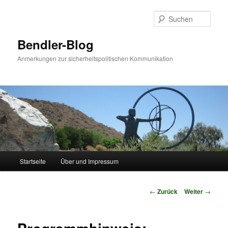
Zum
Inhalt
Such
wechseln
Bendler-Blog
Anmerkungen zur sicherheitspolitischen Kommunikation
Hauptmenü
Startseite
Über und Impressum
Beitrags-
←
Zurück
Weiter
→
Navigation