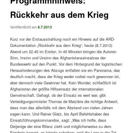
Programmhinweis:
Rückkehr aus dem Krieg
Veröffentlicht am
8.7.2013
Kurz vor der Erstausstrahlung noch ein Hinweis auf die ARD-
Dokumentation „Rückkehr aus dem Krieg“, heute (8.7.2013)
Abend um 22.45 im Ersten. In 45 Minuten bringen die Autoren
Sinn, Irrsinn und Unsinn des Afghanistanseinsatzes der
Bundeswehr auf den Punkt. Vor dem Hintergrund der logistischen
Herausforderungen des Abzugs entfalten sie ein Panorama, das
deutlich macht, dass der Krieg weder vorbei noch gewonnen ist,
aber dennoch viele Gewinner hat. Kein Wunder, schließlich ist
Afghanistan der größte Hilfseinsatz der internationalen
Gemeinschaft. Gefragt, ob der Einsatz es wert war, gibt
Verteidigungsminister Thomas de Maizière die richtige Antwort,
dass man das allenfalls mit dem Abstand von vielen Jahren
sagen kann. Und Rainer Glatz, bis April Befehlshaber des
Einsatzführungskommandos, sagt: „Was ich hoffe, dass
Derjenige der eine Bilanz zieht und möglicherweise zu dem
Ergebnis kommt, es könnte scheitern, weil die Lage in der Tat