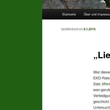
Hauptmenü
Startseite
Über und Impres
Veröffentlicht am
6.1.2010
„Li
Wer diesen
EKD-Ratsv
Satz
öffen
wen gerufe
Verteidig
geschickt
Untersuch