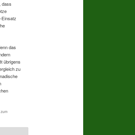
, dass
otze
n-Einsatz
che
denn das
ondern
ßt übrigens
rgleich zu
anadische
n
chen
n zum