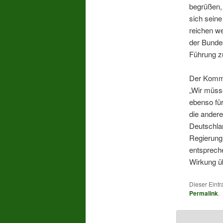
begrüßen,
sich seine
reichen we
der Bundes
Führung z
Der Kommu
„Wir müsse
ebenso für
die andere
Deutschlan
Regierung,
entsprech
Wirkung üb
Dieser Eintr
Permalink
.