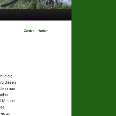
Beitrags-
←
Zurück
Weiter
→
Navigation
 nun die
rg diesen
 denn nun
ischen
0 M
nutzt
des
 es zu