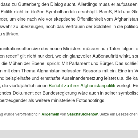
 dass zu Guttenberg den Dialog sucht. Allerdings muss er aufpassen
 Politik nicht im bloßen Symbolhandeln erschöpft. BamS, Bild und Gl
der, um eine nach wie vor skeptische Öffentlichkeit vom Afghanista
wehr zu überzeugen, noch das Vertrauen der Soldaten in die politis
u stärken.
nikationsoffensive des neuen Ministers müssen nun Taten folgen, 
n reden“ gilt nicht nur dort, wo ein glanzvoller Außenauftritt winkt, s
 die Mühen der Ebene, sprich: Mit Parlament und Bürger. Das schlie
n mit dem Thema Afghanistan befassten Ressorts mit ein. Eine im Ve
d beispielhafte und ernsthafte Auseinandersetzung leistet u.a. die k
 die vierteljährlich einen
Bericht zu ihrer Afghanistanpolitik
vorlegt. Ei
endes Dokument der Bundesregierung wäre auch in seiner symbolis
erzeugender als weitere ministerielle Fotoshootings.
ag wurde veröffentlicht in
Allgemein
von
SaschaStoltenow
. Setze ein Lesezeiche