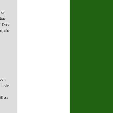
nen,
 des
!“ Das
f, die
noch
 in der
lt es