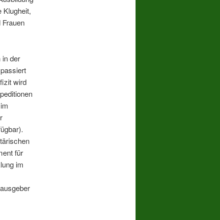
 Klugheit,
d Frauen
 in der
passiert
izit wird
peditionen
 im
r
fügbar).
tärischen
ment für
klung im
rausgeber