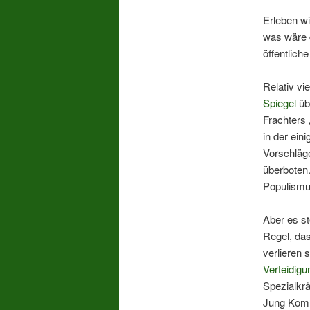
Erleben wir
was wäre d
öffentlich
Relativ vi
Spiegel
üb
Frachters 
in der ein
Vorschläge
überboten.
Populismu
Aber es st
Regel, da
verlieren 
Verteidig
Spezialkrä
Jung Komm