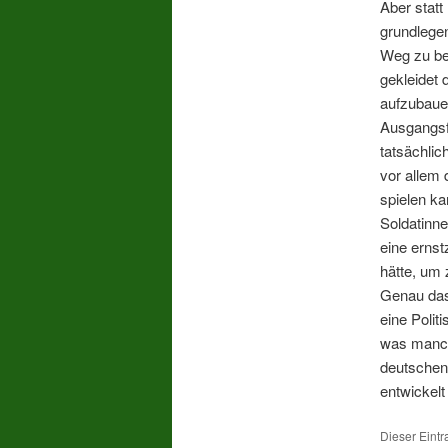
Aber stat
grundlegen
Weg zu ber
gekleidet 
aufzubauen
Ausgangsf
tatsächlic
vor allem 
spielen k
Soldatinne
eine erns
hätte, um 
Genau das 
eine Polit
was manche
deutschen 
entwickelt
Dieser Eintr