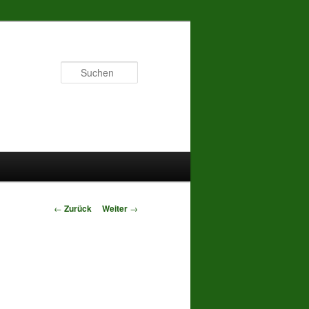
Suchen
Beitrags-
←
Zurück
Weiter
→
Navigation