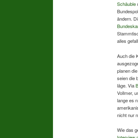
Schäuble
u
Bundespol
ändern. Di
Bundeskan
Stammtisch
alles gefal
Auch die 
ausgezoge
planen di
seien die 
läge. Via
B
Vollmer, 
lange es 
amerikanis
nicht nur n
Wie das g
Interview m