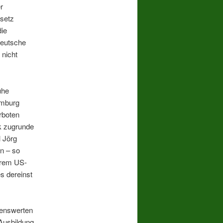
r
setz
die
deutsche
 nicht
uhe
amburg
rboten
ik zugrunde
 Jörg
n – so
erem US-
s dereinst
kenswerten
 Ausbildung