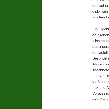
deutscher 
diplomati
solchen Fo
Ein Ergebn
deutschen 
alles ohne
besonders
der wetsl
Besonderen
Allgemeine
Todenhöfer
Interventio
veränderte
Irak und A
Vorausset
des Magaz