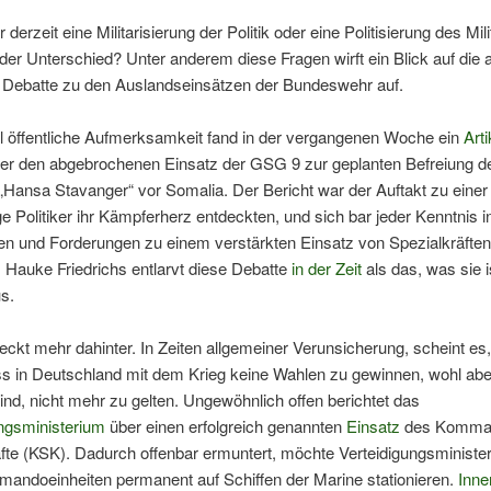
 derzeit eine Militarisierung der Politik oder eine Politisierung des Mi
er Unterschied? Unter anderem diese Fragen wirft ein Blick auf die a
e Debatte zu den Auslandseinsätzen der Bundeswehr auf.
el öffentliche Aufmerksamkeit fand in der vergangenen Woche ein
Arti
er den abgebrochenen Einsatz der GSG 9 zur geplanten Befreiung d
„Hansa Stavanger“ vor Somalia. Der Bericht war der Auftakt zu einer
ige Politiker ihr Kämpferherz entdeckten, und sich bar jeder Kenntnis i
n und Forderungen zu einem verstärkten Einsatz von Spezialkräften
 Hauke Friedrichs entlarvt diese Debatte
in der Zeit
als das, was sie i
s.
eckt mehr dahinter. In Zeiten allgemeiner Verunsicherung, scheint es
ss in Deutschland mit dem Krieg keine Wahlen zu gewinnen, wohl abe
sind, nicht mehr zu gelten. Ungewöhnlich offen berichtet das
ungsministerium
über einen erfolgreich genannten
Einsatz
des Komma
fte (KSK). Dadurch offenbar ermuntert, möchte Verteidigungsministe
andoeinheiten permanent auf Schiffen der Marine stationieren.
Inne