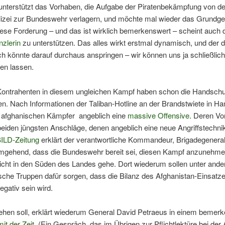
nterstützt das Vorhaben, die Aufgabe der Piratenbekämpfung von de
izei zur Bundeswehr verlagern, und möchte mal wieder das Grundge
ese Forderung – und das ist wirklich bemerkenswert – scheint auch 
zlerin
zu unterstützen. Das alles wirkt erstmal dynamisch, und der 
 könnte darauf durchaus anspringen – wir können uns ja schließlich
len lassen.
Kontrahenten in diesem ungleichen Kampf haben schon die Handsch
n. Nach Informationen der Taliban-Hotline an der Brandstwiete in H
e afghanischen Kämpfer angeblich eine
massive Offensive
. Deren Vo
beiden jüngsten Anschläge, denen angeblich eine neue Angriffstechn
ILD-Zeitung
erklärt der verantwortliche Kommandeur, Brigadegeneral
umgehend, dass die Bundeswehr bereit sei, diesen Kampf anzunehme
nicht in den Süden des Landes gehe. Dort wiederum sollen unter and
che Truppen dafür sorgen, dass die Bilanz des Afghanistan-Einsatze
egativ sein wird.
ehen soll, erklärt wiederum General David Petraeus in einem bemer
it der Zeit
. (Ein Gespräch, das im Übrigen zur Pflichtlektüre bei der