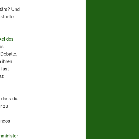
litärs? Und
ktuelle
kel des
es
 Debatte,
n ihren
 fast
st:
, dass die
r zu
ndos
r
nminister