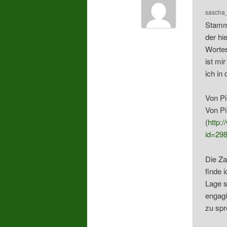
sascha
Stammt
der hi
Wortes
ist mi
ich in
Von Pi
Von Pi
(
http:
id=29
Die Za
finde 
Lage s
engagi
zu spr