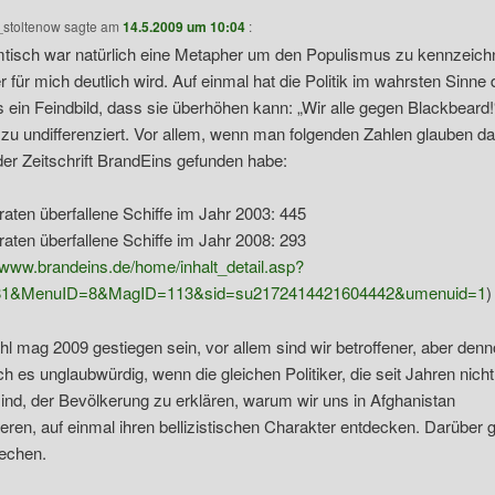
_stoltenow
sagte am
14.5.2009 um 10:04
:
isch war natürlich eine Metapher um den Populismus zu kennzeich
er für mich deutlich wird. Auf einmal hat die Politik im wahrsten Sinne
 ein Feindbild, dass sie überhöhen kann: „Wir alle gegen Blackbeard
r zu undifferenziert. Vor allem, wenn man folgenden Zahlen glauben dar
 der Zeitschrift BrandEins gefunden habe:
raten überfallene Schiffe im Jahr 2003: 445
raten überfallene Schiffe im Jahr 2008: 293
//www.brandeins.de/home/inhalt_detail.asp?
81&MenuID=8&MagID=113&sid=su2172414421604442&umenuid=1
)
hl mag 2009 gestiegen sein, vor allem sind wir betroffener, aber den
ich es unglaubwürdig, wenn die gleichen Politiker, die seit Jahren nicht
ind, der Bevölkerung zu erklären, warum wir uns in Afghanistan
eren, auf einmal ihren bellizistischen Charakter entdecken. Darüber gi
echen.