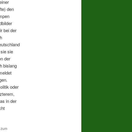
einer
fte) den
umpen
dbilder
r bei der
h
Deutschland
sie sie
n der
h bislang
meldet
gen.
litik oder
tzterem,
as in der
cht
n zum