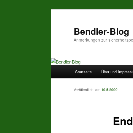
Zum
Inhalt
wechseln
Bendler-Blog
Anmerkungen zur sicherheitspo
Hauptmenü
Startseite
Über und Impres
Veröffentlicht am
10.5.2009
End