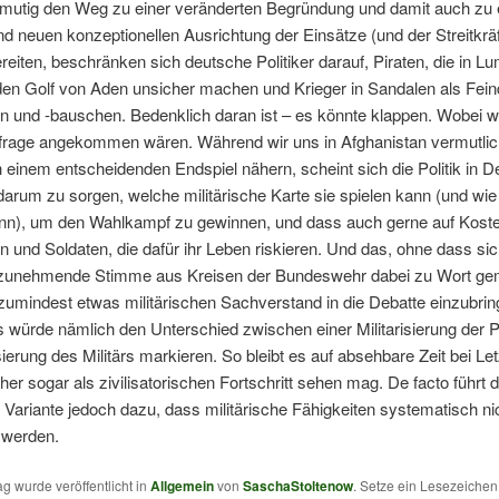
t mutig den Weg zu einer veränderten Begründung und damit auch zu 
d neuen konzeptionellen Ausrichtung der Einsätze (und der Streitkrä
eiten, beschränken sich deutsche Politiker darauf, Piraten, die in L
den Golf von Aden unsicher machen und Krieger in Sandalen als Fein
 und -bauschen. Bedenklich daran ist – es könnte klappen. Wobei wi
rage angekommen wären. Während wir uns in Afghanistan vermutlic
h einem entscheidenden Endspiel nähern, scheint sich die Politik in 
darum zu sorgen, welche militärische Karte sie spielen kann (und wie 
ann), um den Wahlkampf zu gewinnen, und dass auch gerne auf Koste
n und Soldaten, die dafür ihr Leben riskieren. Und das, ohne dass sic
tzunehmende Stimme aus Kreisen der Bundeswehr dabei zu Wort ge
zumindest etwas militärischen Sachverstand in die Debatte einzubrin
würde nämlich den Unterschied zwischen einer Militarisierung der Po
isierung des Militärs markieren. So bleibt es auf absehbare Zeit bei Le
r sogar als zivilisatorischen Fortschritt sehen mag. De facto führt d
Variante jedoch dazu, dass militärische Fähigkeiten systematisch ni
 werden.
ag wurde veröffentlicht in
Allgemein
von
SaschaStoltenow
. Setze ein Lesezeiche