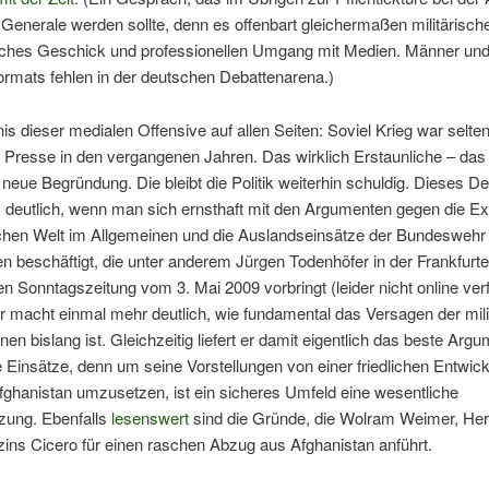
Generale werden sollte, denn es offenbart gleichermaßen militärische
sches Geschick und professionellen Umgang mit Medien. Männer un
rmats fehlen in der deutschen Debattenarena.)
is dieser medialen Offensive auf allen Seiten: Soviel Krieg war selten
Presse in den vergangenen Jahren. Das wirklich Erstaunliche – das 
 neue Begründung. Die bleibt die Politik weiterhin schuldig. Dieses Def
 deutlich, wenn man sich ernsthaft mit den Argumenten gegen die Ex
ichen Welt im Allgemeinen und die Auslandseinsätze der Bundeswehr
 beschäftigt, die unter anderem Jürgen Todenhöfer in der Frankfurte
n Sonntagszeitung vom 3. Mai 2009 vorbringt (leider nicht online ver
 macht einmal mehr deutlich, wie fundamental das Versagen der mili
nen bislang ist. Gleichzeitig liefert er damit eigentlich das beste Argu
 Einsätze, denn um seine Vorstellungen von einer friedlichen Entwic
fghanistan umzusetzen, ist ein sicheres Umfeld eine wesentliche
zung. Ebenfalls
lesenswert
sind die Gründe, die Wolram Weimer, He
ins Cicero für einen raschen Abzug aus Afghanistan anführt.