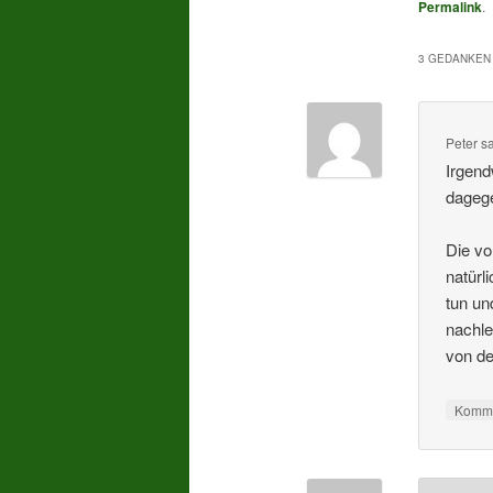
Permalink
.
3 GEDANKEN 
Peter
s
Irgend
dagege
Die vo
natürl
tun un
nachle
von de
Komme