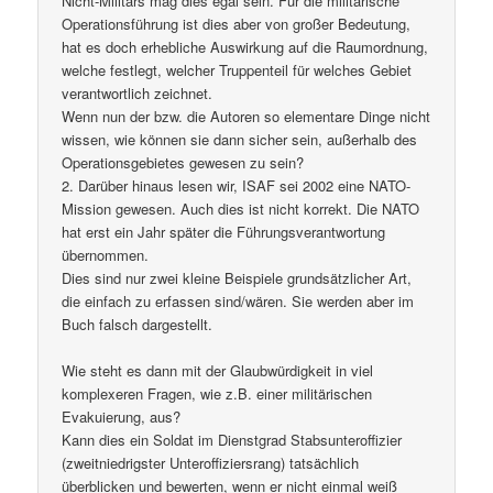
Nicht-Militärs mag dies egal sein. Für die militärische
Operationsführung ist dies aber von großer Bedeutung,
hat es doch erhebliche Auswirkung auf die Raumordnung,
welche festlegt, welcher Truppenteil für welches Gebiet
verantwortlich zeichnet.
Wenn nun der bzw. die Autoren so elementare Dinge nicht
wissen, wie können sie dann sicher sein, außerhalb des
Operationsgebietes gewesen zu sein?
2. Darüber hinaus lesen wir, ISAF sei 2002 eine NATO-
Mission gewesen. Auch dies ist nicht korrekt. Die NATO
hat erst ein Jahr später die Führungsverantwortung
übernommen.
Dies sind nur zwei kleine Beispiele grundsätzlicher Art,
die einfach zu erfassen sind/wären. Sie werden aber im
Buch falsch dargestellt.
Wie steht es dann mit der Glaubwürdigkeit in viel
komplexeren Fragen, wie z.B. einer militärischen
Evakuierung, aus?
Kann dies ein Soldat im Dienstgrad Stabsunteroffizier
(zweitniedrigster Unteroffiziersrang) tatsächlich
überblicken und bewerten, wenn er nicht einmal weiß