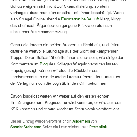
Schulze eignen sich nicht zur Skandalisierung, sondern
verlangen, dass man sich ernsthaft mit ihnen beschäftigt. Wenn
also Spiegel Online über die
Endstation heiße Luft
klagt, klingt
das eher nach Ärger über entgangene Klickraten als nach
inhaltlicher Auseinandersetzung.
Genau die fordern die beiden Autoren zu Recht ein, und liefern
dafür eine wertvolle Grundlage aus der Sicht der kämpfenden
Truppe. Deren Solidarität dürfte ihnen sicher sein, wie einige der
Kommentare im
Blog
des Kollegen Wiegold vermuten lassen.
Flapsig gesagt, können wir also die Rückkehr des
Landserromans in die deutsche Literatur feiern. Jetzt muss es
der Verlag nur noch die Logistik in den Griff bekommen.
Davon losgelöst warten wir weiter auf den ersten echten
Enthüllungsroman. Prognose: er wird kommen, er wird aus dem
KSK kommen und er wird wieder im Stern vorab veröffentlicht.
Dieser Eintrag wurde veröffentlicht in
Allgemein
von
SaschaStoltenow
. Setze ein Lesezeichen zum
Permalink
.