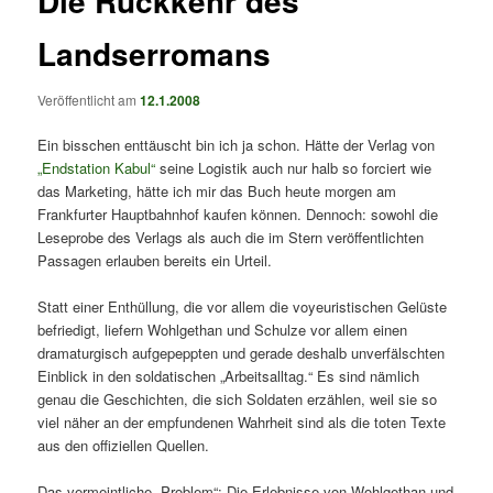
Die Rückkehr des
Landserromans
Veröffentlicht am
12.1.2008
Ein bisschen enttäuscht bin ich ja schon. Hätte der Verlag von
„Endstation Kabul“
seine Logistik auch nur halb so forciert wie
das Marketing, hätte ich mir das Buch heute morgen am
Frankfurter Hauptbahnhof kaufen können. Dennoch: sowohl die
Leseprobe des Verlags als auch die im Stern veröffentlichten
Passagen erlauben bereits ein Urteil.
Statt einer Enthüllung, die vor allem die voyeuristischen Gelüste
befriedigt, liefern Wohlgethan und Schulze vor allem einen
dramaturgisch aufgepeppten und gerade deshalb unverfälschten
Einblick in den soldatischen „Arbeitsalltag.“ Es sind nämlich
genau die Geschichten, die sich Soldaten erzählen, weil sie so
viel näher an der empfundenen Wahrheit sind als die toten Texte
aus den offiziellen Quellen.
Das vermeintliche „Problem“: Die Erlebnisse von Wohlgethan und