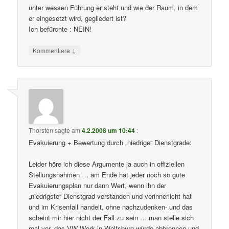
unter wessen Führung er steht und wie der Raum, in dem
er eingesetzt wird, gegliedert ist?
Ich befürchte : NEIN!
↓
Kommentiere
Thorsten
sagte am
4.2.2008 um 10:44
:
Evakuierung + Bewertung durch „niedrige“ Dienstgrade:
Leider höre ich diese Argumente ja auch in offiziellen
Stellungsnahmen … am Ende hat jeder noch so gute
Evakuierungsplan nur dann Wert, wenn ihn der
„niedrigste“ Dienstgrad verstanden und verinnerlicht hat
und im Krisenfall handelt, ohne nachzudenken- und das
scheint mir hier nicht der Fall zu sein … man stelle sich
mal vor, das VW Werk in Wolfsburg würde abbrennen und