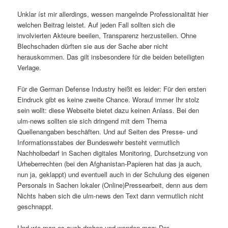
Unklar íst mir allerdings, wessen mangelnde Professionalität hier
welchen Beitrag leistet. Auf jeden Fall sollten sich die
involvierten Akteure beeilen, Transparenz herzustellen. Ohne
Blechschaden dürften sie aus der Sache aber nicht
herauskommen. Das gilt insbesondere für die beiden beteiligten
Verlage.
Für die German Defense Industry heißt es leider: Für den ersten
Eindruck gibt es keine zweite Chance. Worauf immer Ihr stolz
sein wollt: diese Webseite bietet dazu keinen Anlass. Bei den
ulm-news sollten sie sich dringend mit dem Thema
Quellenangaben beschäften. Und auf Seiten des Presse- und
Informationsstabes der Bundeswehr besteht vermutlich
Nachholbedarf in Sachen digitales Monitoring, Durchsetzung von
Urheberrechten (bei den Afghanistan-Papieren hat das ja auch,
nun ja, geklappt) und eventuell auch in der Schulung des eigenen
Personals in Sachen lokaler (Online)Pressearbeit, denn aus dem
Nichts haben sich die ulm-news den Text dann vermutlich nicht
geschnappt.
Und wie man es auch drehen und wenden mag: Der