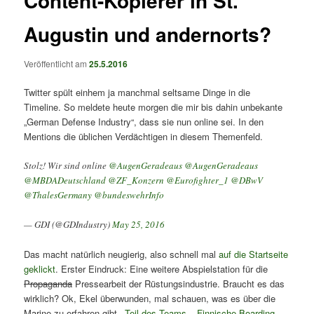
Content-Kopierer in St.
Augustin und andernorts?
Veröffentlicht am
25.5.2016
Twitter spült einhem ja manchmal seltsame Dinge in die
Timeline. So meldete heute morgen die mir bis dahin unbekante
„German Defense Industry“, dass sie nun online sei. In den
Mentions die üblichen Verdächtigen in diesem Themenfeld.
Stolz! Wir sind online
@AugenGeradeaus
@AugenGeradeaus
@MBDADeutschland
@ZF_Konzern
@Eurofighter_1
@DBwV
@ThalesGermany
@bundeswehrInfo
— GDI (@GDIndustry)
May 25, 2016
Das macht natürlich neugierig, also schnell mal
auf die Startseite
geklickt
. Erster Eindruck: Eine weitere Abspielstation für die
Propaganda
Pressearbeit der Rüstungsindustrie. Braucht es das
wirklich? Ok, Ekel überwunden, mal schauen, was es über die
Marine zu erfahren gibt.
„Teil des Teams – Finnische Boarding-