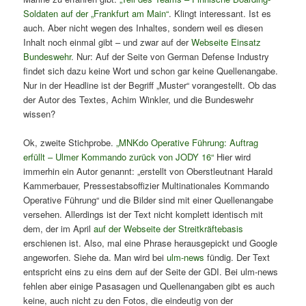
Soldaten auf der „Frankfurt am Main“
. Klingt interessant. Ist es
auch. Aber nicht wegen des Inhaltes, sondern weil es diesen
Inhalt noch einmal gibt – und zwar auf der
Webseite Einsatz
Bundeswehr
. Nur: Auf der Seite von German Defense Industry
findet sich dazu keine Wort und schon gar keine Quellenangabe.
Nur in der Headline ist der Begriff „Muster“ vorangestellt. Ob das
der Autor des Textes, Achim Winkler, und die Bundeswehr
wissen?
Ok, zweite Stichprobe.
„MNKdo Operative Führung: Auftrag
erfüllt – Ulmer Kommando zurück von JODY 16“
Hier wird
immerhin ein Autor genannt: „erstellt von Oberstleutnant Harald
Kammerbauer, Pressestabsoffizier Multinationales Kommando
Operative Führung“ und die Bilder sind mit einer Quellenangabe
versehen. Allerdings ist der Text nicht komplett identisch mit
dem, der im April
auf der Webseite der Streitkräftebasis
erschienen ist. Also, mal eine Phrase herausgepickt und Google
angeworfen. Siehe da. Man wird bei
ulm-news
fündig. Der Text
entspricht eins zu eins dem auf der Seite der GDI. Bei ulm-news
fehlen aber einige Pasasagen und Quellenangaben gibt es auch
keine, auch nicht zu den Fotos, die eindeutig von der