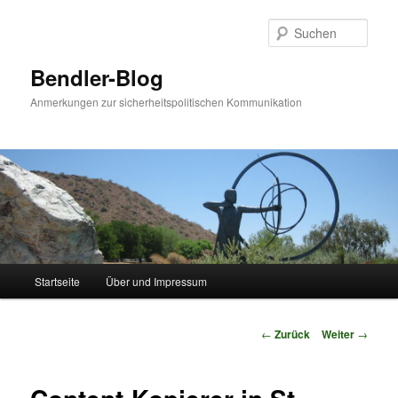
Zum
Inhalt
Such
wechseln
Bendler-Blog
Anmerkungen zur sicherheitspolitischen Kommunikation
Hauptmenü
Startseite
Über und Impressum
Beitrags-
←
Zurück
Weiter
→
Navigation