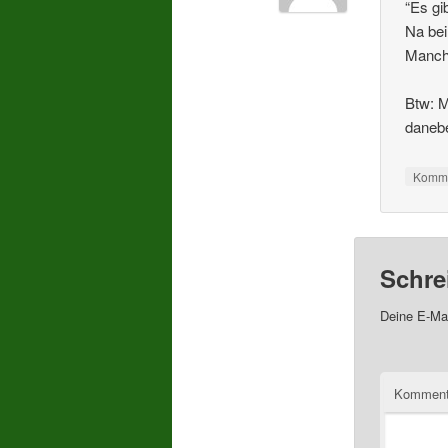
“Es gi
Na bei
Manche
Btw: M
danebe
Komme
Schre
Deine E-Mai
Komment