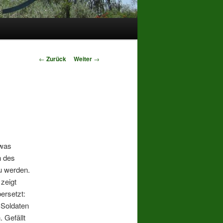
Beitrags-
←
Zurück
Weiter
→
Navigation
twas
n des
zu werden.
zeigt
bersetzt:
 Soldaten
 Gefällt