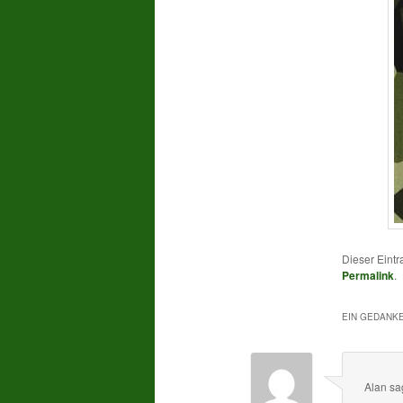
Dieser Eintr
Permalink
.
EIN GEDANKE
Alan
sa