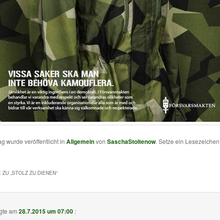
ag wurde veröffentlicht in
Allgemein
von
SaschaStoltenow
. Setze ein Lesezeiche
 ZU „
STOLZ ZU DIENEN
“
gte am
28.7.2015 um 07:00
: