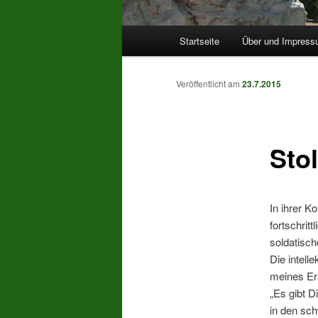
Hauptmenü
Startseite
Über und Impres
Veröffentlicht am
23.7.2015
Sto
In ihrer 
fortschrit
soldatisch
Die intell
meines Er
„Es gibt D
in den sch