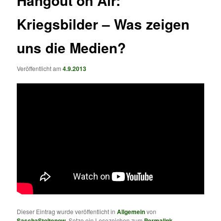
Hangout on Air:
Kriegsbilder – Was zeigen
uns die Medien?
Veröffentlicht am
4.9.2013
Dieser Eintrag wurde veröffentlicht in
Allgemein
von
SaschaStoltenow
. Setze ein Lesezeichen zum
Permalink
.