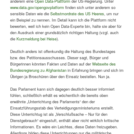
anderem eine
Open Data-Plattform
der US-Regierung. Unter
www.data.gov/opengovplatform
finden sich unter anderem so
sensible Daten wie die
Selbstmordrate des US Heeres
, um nur
ein Beispiel zu nennen. Im Detail kann ich die Plattform nicht
bewerten, weil ich kein Open Data-Experte bin, halte sie aber für
den Ausdruck einer grundsätzlich richtigen Haltung (vzgl. auch
die
Kurzmeldung bei Heise
).
Deutlich anders ist offenkundig die Haltung des Bundestages
bzw. des Petitionsausschusses. Dieser sagt, Bürger und
Bürgerinnen könnten Fakten und Daten auf der
Webseite des
Bundesregierung zu Afghanistan
in Erfahrung bringen und sich im
Übrigen ja Broschüren über den Einsatz bestellen. Nun ja.
Das Parlament kann sich dagegen deutlich besser informiert
fühlen, schließlich erhält es wöchentlich die bereits oben
erwähnte „Unterrichtung des Parlaments“ den der
Einsatzführungsstab des Verteidigungsministeriums erstellt.
Diese Unterrichtug ist als „Verschlußsache – Nur für den
Dienstgebrauch“ eingestuft, enthält aber nicht wirklich kritische
Informationen. Es wäre ein Leichtes, diese Daten freizugeben.
Allerdings bilden diese Unterrichtungen nur die militärische