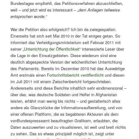
Bundestages empfiehlt, das Petitionsverfahren abzuschließen,
weil – und jetzt wird es interessant –
„dem Anliegen teilweise
entsprochen wurde.“
War die Petition also erfolgreich? Ich bin da zwiegespalten.
Einerseits hat sich seit Mai 2010 in der Tat einiges getan. So
informiert das Verteidigungsministerium seit Februar 2011 mit
seiner
„Unterrichtung der Öffentlichkeit“
interessierte Leser über
die Lage in den Einsatzgebieten. Diese wiederum sind eine
deutlich abgespeckte Version der wöchentlichen Unterrichtung
des Parlaments. Bereits im Dezember 2010 hat das Auswärtige
Amt erstmals einen
Fortschrittsbericht veröffentlicht
und diesen
im Juli 2011 mit einem Zwischenbericht fortgeschrieben.
Andererseits sind diese Berichte inhaltlich sehr eindimensional –
über das, was deutsche Soldaten und Helfer in Afghanistan
leisten, erfährt man wenig bis nichts – und gestalterisch alles
andere als Glanzstücke der Informationsaufbereitung, und von
einer offenen Plattform, die es begabteren Akteuren als dem
vonBundespresseamt beauftragten Grafikern, erlaubten, die
Daten auszuwerten und zu visualisieren, ist weit und breit nichts
zu sehen. Das so etwas prinzipiell möglich ist, zeigt unter