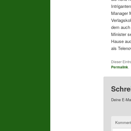
Intrigante
Manager Ma
Verlagsko
dem auch s
Minister s
Hause auch
als Teleno
Dieser Eintr
Permalink
.
Schre
Deine E-Mai
Komment