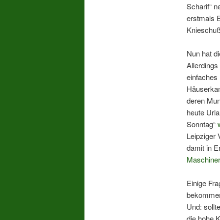
Scharif“ n
erstmals 
Knieschuß
Nun hat di
Allerdings
einfaches
Häuserkam
deren Muni
heute Urla
Sonntag“
Leipziger 
damit in E
Maschiner
Einige Fra
bekommen,
Und: sollt
die hohe 