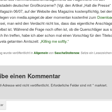
nstadeln deutscher Großkonzerne? (Vgl. den Artikel „Halt die Presse“
gazin 06/07, auf der Website des Magazins kostenpflichtig, bei de
llegen von media.spiegel.de aber momentan kostenfrei zum
Downloa
ei, man wird den Verdacht nicht los, dass das eigentliche Anschlags
elbst ist. Während die Frage noch offen ist, ob die Querschläger aus
 ihn treffen, habe ich aber schon mal einen Vorschlag für den Titels
vela getarnten Amtszeit:
„Killing me softly.“
ag wurde veröffentlicht in
Allgemein
von
SaschaStoltenow
. Setze ein Lesezeiche
ibe einen Kommentar
l-Adresse wird nicht veröffentlicht.
Erforderliche Felder sind mit
*
markiert.
ar