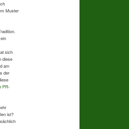
och
dem Muster
radition.
 ein
at sich
 diese
ild am
os der
diese
e PR-
wehr
len ist?
tsächlich