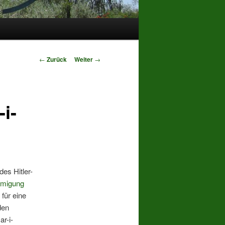
Beitrags-
←
Zurück
Weiter
→
Navigation
-i-
es Hitler-
hmigung
 für eine
den
ar-i-