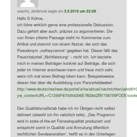
sascha_stoltenow
sagte am
3.5.2010 um 22:09
:
Hallo S Kühne,
ich führe wirklich gerne eine professionelle Diskussion.
Dazu gehört aber auch, präzise zu argumentieren. Die
von Ihnen zitierte Passage steht im Kommentar zum
Artikel und stammt von einem Nutzer, der sich das
Pseudonym „notheycannot“ gegeben hat. Dieser fällt das
Pauschalurteil „Nichtleistung“ – nicht ich. Ich beziehe
mich in meinen Beiträgen konkret auf Beiträge, die sich
jeder im Internet anschauen kann und freue mich sehr,
wenn ich mal einen Beitrag loben kann. Beispielsweise
diesen hier über die Ausbildung zum Panzerfeldwebel:
http://www.deutschesheer.de/portal/a/ha/aktuel/nachrichten/jahr201
yw_contentURL=/C1256F870054206E/W284ZBV7587INFODE/conte
Den Qualitätsmaßstab habe ich im Übrigen nicht selbst
definiert (obwohl ich ihn natürlich teile). „Das Programm
wird in state-of-the-art Fernsehqualität produziert und
entspricht somit in Qualität und Anmutung öffentlich
rechtlichen Sendeanstalten“, heißt es in den Unterlagen