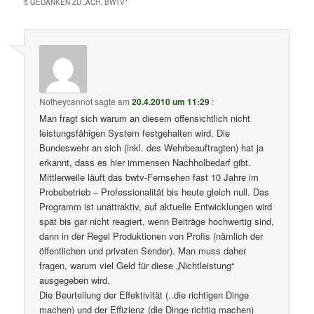
5 GEDANKEN ZU „
ACH, BWTV
“
Notheycannot
sagte am
20.4.2010 um 11:29
:
Man fragt sich warum an diesem offensichtlich nicht
leistungsfähigen System festgehalten wird. Die
Bundeswehr an sich (inkl. des Wehrbeauftragten) hat ja
erkannt, dass es hier immensen Nachholbedarf gibt.
Mittlerweile läuft das bwtv-Fernsehen fast 10 Jahre im
Probebetrieb – Professionalität bis heute gleich null. Das
Programm ist unattraktiv, auf aktuelle Entwicklungen wird
spät bis gar nicht reagiert, wenn Beiträge hochwertig sind,
dann in der Regel Produktionen von Profis (nämlich der
öffentlichen und privaten Sender). Man muss daher
fragen, warum viel Geld für diese „Nichtleistung“
ausgegeben wird.
Die Beurteilung der Effektivität (..die richtigen Dinge
machen) und der Effizienz (die Dinge richtig machen)