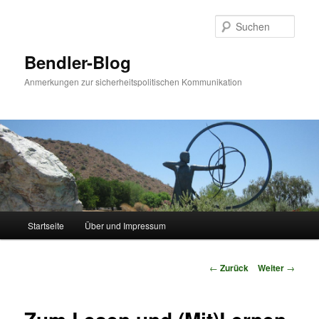
Zum
Inhalt
Such
wechseln
Bendler-Blog
Anmerkungen zur sicherheitspolitischen Kommunikation
Hauptmenü
Startseite
Über und Impressum
Beitrags-
←
Zurück
Weiter
→
Navigation