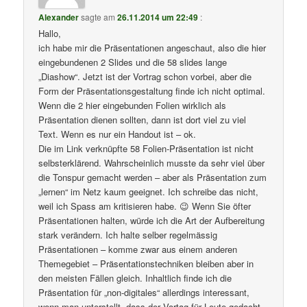
Alexander
sagte am
26.11.2014 um 22:49
:
Hallo,
ich habe mir die Präsentationen angeschaut, also die hier
eingebundenen 2 Slides und die 58 slides lange
„Diashow“. Jetzt ist der Vortrag schon vorbei, aber die
Form der Präsentationsgestaltung finde ich nicht optimal.
Wenn die 2 hier eingebunden Folien wirklich als
Präsentation dienen sollten, dann ist dort viel zu viel
Text. Wenn es nur ein Handout ist – ok.
Die im Link verknüpfte 58 Folien-Präsentation ist nicht
selbsterklärend. Wahrscheinlich musste da sehr viel über
die Tonspur gemacht werden – aber als Präsentation zum
„lernen“ im Netz kaum geeignet. Ich schreibe das nicht,
weil ich Spass am kritisieren habe. 😉 Wenn Sie öfter
Präsentationen halten, würde ich die Art der Aufbereitung
stark verändern. Ich halte selber regelmässig
Präsentationen – komme zwar aus einem anderen
Themegebiet – Präsentationstechniken bleiben aber in
den meisten Fällen gleich. Inhaltlich finde ich die
Präsentation für „non-digitales“ allerdings interessant,
wenn man unterstellt, dass der Vortag für Leute gedacht