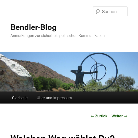
Zum
Inhalt
Such
wechseln
Bendler-Blog
Anmerkungen zur sicherheitspolitischen Kommunikation
Hauptmenü
Startseite
Über und Impressum
Beitrags-
←
Zurück
Weiter
→
Navigation