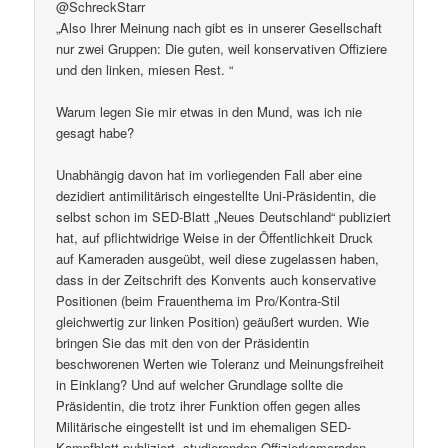
@SchreckStarr
„Also Ihrer Meinung nach gibt es in unserer Gesellschaft
nur zwei Gruppen: Die guten, weil konservativen Offiziere
und den linken, miesen Rest. “
Warum legen Sie mir etwas in den Mund, was ich nie
gesagt habe?
Unabhängig davon hat im vorliegenden Fall aber eine
dezidiert antimilitärisch eingestellte Uni-Präsidentin, die
selbst schon im SED-Blatt „Neues Deutschland“ publiziert
hat, auf pflichtwidrige Weise in der Öffentlichkeit Druck
auf Kameraden ausgeübt, weil diese zugelassen haben,
dass in der Zeitschrift des Konvents auch konservative
Positionen (beim Frauenthema im Pro/Kontra-Stil
gleichwertig zur linken Position) geäußert wurden. Wie
bringen Sie das mit den von der Präsidentin
beschworenen Werten wie Toleranz und Meinungsfreiheit
in Einklang? Und auf welcher Grundlage sollte die
Präsidentin, die trotz ihrer Funktion offen gegen alles
Militärische eingestellt ist und im ehemaligen SED-
Kampfblatt publiziert, studierenden Offizierkameraden