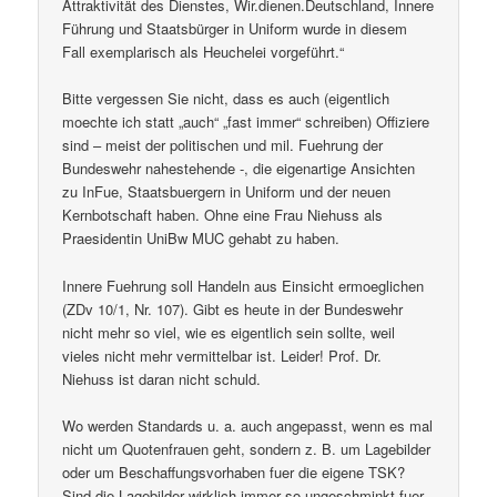
Attraktivität des Dienstes, Wir.dienen.Deutschland, Innere
Führung und Staatsbürger in Uniform wurde in diesem
Fall exemplarisch als Heuchelei vorgeführt.“
Bitte vergessen Sie nicht, dass es auch (eigentlich
moechte ich statt „auch“ „fast immer“ schreiben) Offiziere
sind – meist der politischen und mil. Fuehrung der
Bundeswehr nahestehende -, die eigenartige Ansichten
zu InFue, Staatsbuergern in Uniform und der neuen
Kernbotschaft haben. Ohne eine Frau Niehuss als
Praesidentin UniBw MUC gehabt zu haben.
Innere Fuehrung soll Handeln aus Einsicht ermoeglichen
(ZDv 10/1, Nr. 107). Gibt es heute in der Bundeswehr
nicht mehr so viel, wie es eigentlich sein sollte, weil
vieles nicht mehr vermittelbar ist. Leider! Prof. Dr.
Niehuss ist daran nicht schuld.
Wo werden Standards u. a. auch angepasst, wenn es mal
nicht um Quotenfrauen geht, sondern z. B. um Lagebilder
oder um Beschaffungsvorhaben fuer die eigene TSK?
Sind die Lagebilder wirklich immer so ungeschminkt fuer