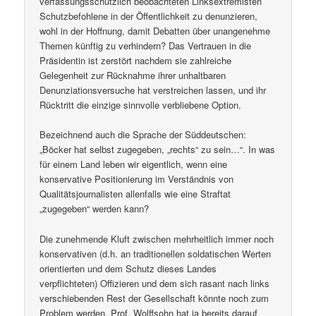
verfassungsschutzlich beobachteten Linksextremisten
Schutzbefohlene in der Öffentlichkeit zu denunzieren,
wohl in der Hoffnung, damit Debatten über unangenehme
Themen künftig zu verhindern? Das Vertrauen in die
Präsidentin ist zerstört nachdem sie zahlreiche
Gelegenheit zur Rücknahme ihrer unhaltbaren
Denunziationsversuche hat verstreichen lassen, und ihr
Rücktritt die einzige sinnvolle verbliebene Option.
Bezeichnend auch die Sprache der Süddeutschen:
„Böcker hat selbst zugegeben, „rechts“ zu sein…“. In was
für einem Land leben wir eigentlich, wenn eine
konservative Positionierung im Verständnis von
Qualitätsjournalisten allenfalls wie eine Straftat
„zugegeben“ werden kann?
Die zunehmende Kluft zwischen mehrheitlich immer noch
konservativen (d.h. an traditionellen soldatischen Werten
orientierten und dem Schutz dieses Landes
verpflichteten) Offizieren und dem sich rasant nach links
verschiebenden Rest der Gesellschaft könnte noch zum
Problem werden. Prof. Wolffsohn hat ja bereits darauf