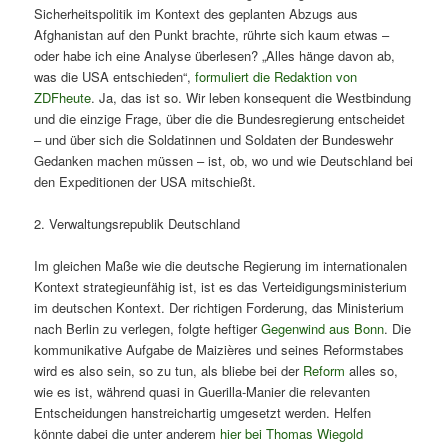
Sicherheitspolitik im Kontext des geplanten Abzugs aus
Afghanistan auf den Punkt brachte, rührte sich kaum etwas –
oder habe ich eine Analyse überlesen? „Alles hänge davon ab,
was die USA entschieden“,
formuliert die Redaktion von
ZDFheute
. Ja, das ist so. Wir leben konsequent die Westbindung
und die einzige Frage, über die die Bundesregierung entscheidet
– und über sich die Soldatinnen und Soldaten der Bundeswehr
Gedanken machen müssen – ist, ob, wo und wie Deutschland bei
den Expeditionen der USA mitschießt.
2. Verwaltungsrepublik Deutschland
Im gleichen Maße wie die deutsche Regierung im internationalen
Kontext strategieunfähig ist, ist es das Verteidigungsministerium
im deutschen Kontext. Der richtigen Forderung, das Ministerium
nach Berlin zu verlegen, folgte heftiger
Gegenwind aus Bonn
. Die
kommunikative Aufgabe de Maizières und seines Reformstabes
wird es also sein, so zu tun, als bliebe bei der
Reform
alles so,
wie es ist, während quasi in Guerilla-Manier die relevanten
Entscheidungen hanstreichartig umgesetzt werden. Helfen
könnte dabei die unter anderem
hier bei Thomas Wiegold