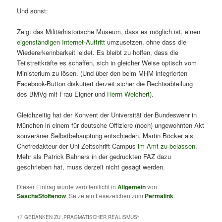
Und sonst:
Zeigt das Militärhistorische Museum, dass es möglich ist, einen
eigenständigen Internet-Auftritt
umzusetzen, ohne dass die
Wiedererkennbarkeit leidet. Es bleibt zu hoffen, dass die
Teilstreitkräfte es schaffen, sich in gleicher Weise optisch vom
Ministerium zu lösen. (Und über den beim MHM integrierten
Facebook-Button diskutiert derzeit sicher die Rechtsabteilung
des BMVg mit Frau Eigner und
Herrn Weichert
).
Gleichzeitig hat der Konvent der Universität der Bundeswehr in
München in einem für deutsche Offiziere (noch) ungewohnten Akt
souveräner Selbstbehauptung entschieden, Martin Böcker als
Chefredakteur der Uni-Zeitschrift Campus
im Amt zu belassen
.
Mehr als Patrick Bahners in der gedruckten FAZ dazu
geschrieben hat, muss derzeit nicht gesagt werden.
Dieser Eintrag wurde veröffentlicht in
Allgemein
von
SaschaStoltenow
. Setze ein Lesezeichen zum
Permalink
.
17 GEDANKEN ZU „
PRAGMATISCHER REALISMUS
“