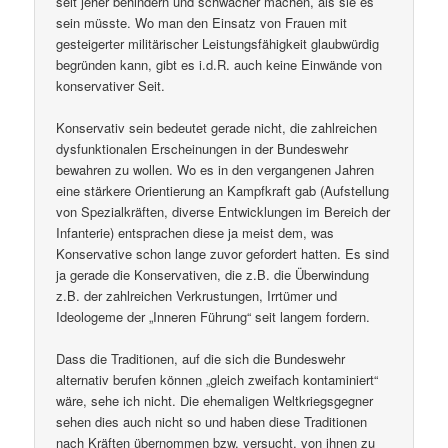
seit jeher behindern und schwächer machen, als sie es
sein müsste. Wo man den Einsatz von Frauen mit
gesteigerter militärischer Leistungsfähigkeit glaubwürdig
begründen kann, gibt es i.d.R. auch keine Einwände von
konservativer Seit.
Konservativ sein bedeutet gerade nicht, die zahlreichen
dysfunktionalen Erscheinungen in der Bundeswehr
bewahren zu wollen. Wo es in den vergangenen Jahren
eine stärkere Orientierung an Kampfkraft gab (Aufstellung
von Spezialkräften, diverse Entwicklungen im Bereich der
Infanterie) entsprachen diese ja meist dem, was
Konservative schon lange zuvor gefordert hatten. Es sind
ja gerade die Konservativen, die z.B. die Überwindung
z.B. der zahlreichen Verkrustungen, Irrtümer und
Ideologeme der „Inneren Führung“ seit langem fordern.
Dass die Traditionen, auf die sich die Bundeswehr
alternativ berufen können „gleich zweifach kontaminiert“
wäre, sehe ich nicht. Die ehemaligen Weltkriegsgegner
sehen dies auch nicht so und haben diese Traditionen
nach Kräften übernommen bzw. versucht, von ihnen zu