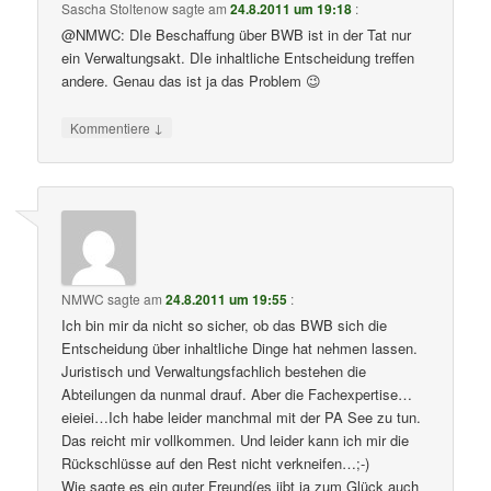
Sascha Stoltenow
sagte am
24.8.2011 um 19:18
:
@NMWC: DIe Beschaffung über BWB ist in der Tat nur
ein Verwaltungsakt. DIe inhaltliche Entscheidung treffen
andere. Genau das ist ja das Problem 😉
↓
Kommentiere
NMWC
sagte am
24.8.2011 um 19:55
:
Ich bin mir da nicht so sicher, ob das BWB sich die
Entscheidung über inhaltliche Dinge hat nehmen lassen.
Juristisch und Verwaltungsfachlich bestehen die
Abteilungen da nunmal drauf. Aber die Fachexpertise…
eieiei…Ich habe leider manchmal mit der PA See zu tun.
Das reicht mir vollkommen. Und leider kann ich mir die
Rückschlüsse auf den Rest nicht verkneifen…;-)
Wie sagte es ein guter Freund(es jibt ja zum Glück auch