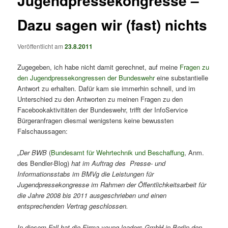
Jugendpressekongresse –
Dazu sagen wir (fast) nichts
Veröffentlicht am
23.8.2011
Zugegeben, ich habe nicht damit gerechnet, auf meine
Fragen zu
den Jugendpressekongressen der Bundeswehr
eine substantielle
Antwort zu erhalten. Dafür kam sie immerhin schnell, und im
Unterschied zu den Antworten zu meinen Fragen zu den
Facebookaktivitäten der Bundeswehr, trifft der InfoService
Bürgeranfragen diesmal wenigstens keine bewussten
Falschaussagen:
„Der BWB
(
Bundesamt für Wehrtechnik und Beschaffung
, Anm.
des Bendler-Blog)
hat im Auftrag des Presse- und
Informationsstabs im BMVg die Leistungen für
Jugendpressekongresse im Rahmen der Öffentlichkeitsarbeit für
die Jahre 2008 bis 2011 ausgeschrieben und einen
entsprechenden Vertrag geschlossen.
In diesem Fall hat die Firma young leaders GmbH in Berlin den