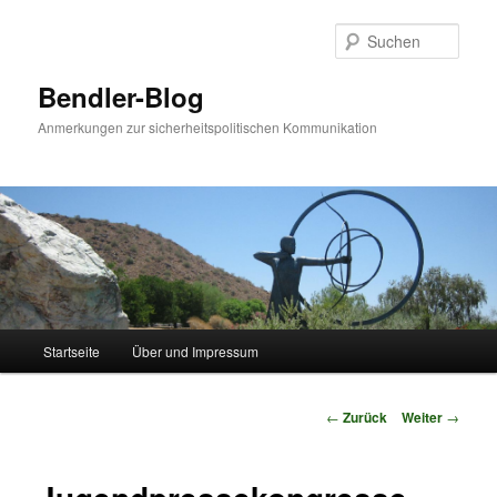
Zum
Inhalt
Such
wechseln
Bendler-Blog
Anmerkungen zur sicherheitspolitischen Kommunikation
Hauptmenü
Startseite
Über und Impressum
Beitrags-
←
Zurück
Weiter
→
Navigation