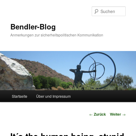
Zum
Inhalt
Such
wechseln
Bendler-Blog
Anmerkungen zur sicherheitspolitischen Kommunikation
Hauptmenü
Startseite
Über und Impressum
Beitrags-
←
Zurück
Weiter
→
Navigation