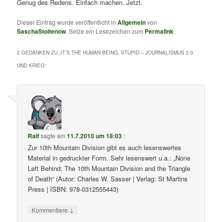
Genug des Redens. Einfach machen. Jetzt.
Dieser Eintrag wurde veröffentlicht in
Allgemein
von
SaschaStoltenow
. Setze ein Lesezeichen zum
Permalink
.
2 GEDANKEN ZU „
IT´S THE HUMAN BEING, STUPID – JOURNALISMUS 2.0
UND KRIEG
“
Ralf
sagte am
11.7.2010 um 18:03
:
Zur 10th Mountain Division gibt es auch lesenswertes
Material in gedruckter Form. Sehr lesenswert u.a.: „None
Left Behind: The 10th Mountain Division and the Triangle
of Death“ (Autor: Charles W. Sasser | Verlag: St Martins
Press | ISBN: 978-0312555443)
↓
Kommentiere