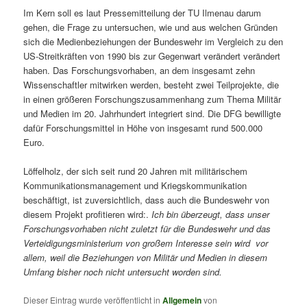
Im Kern soll es laut Pressemitteilung der TU Ilmenau darum
gehen, die Frage zu untersuchen, wie und aus welchen Gründen
sich die Medienbeziehungen der Bun­des­wehr im Vergleich zu den
US-Streit­kräf­ten von 1990 bis zur Gegenwart verändert verändert
haben. Das Forschungs­vorhaben, an dem insgesamt zehn
Wissenschaftler mitwirken werden, besteht zwei Teilprojekte, die
in einen größeren Forschungszusammenhang zum Thema Militär
und Medien im 20. Jahrhundert inte­griert sind. Die DFG bewilligte
dafür Forschungsmittel in Höhe von insgesamt rund 500.000
Euro.
Löffelholz, der sich seit rund 20 Jahren mit militärischem
Kommunikationsmanagement und Kriegskommunikation
beschäftigt, ist zuversichtlich, dass auch die Bundeswehr von
diesem Projekt profitieren wird:.
Ich bin überzeugt, dass unser
Forschungsvorhaben nicht zuletzt für die Bundeswehr und das
Verteidigungsministerium von großem Interesse sein wird  vor
allem, weil die Beziehungen von Militär und Medien in diesem
Umfang bisher noch nicht untersucht worden sind.
Dieser Eintrag wurde veröffentlicht in
Allgemein
von