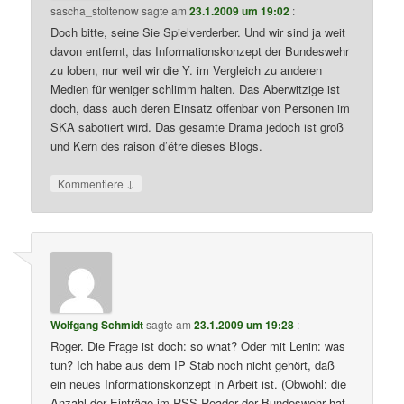
sascha_stoltenow
sagte am
23.1.2009 um 19:02
:
Doch bitte, seine Sie Spielverderber. Und wir sind ja weit
davon entfernt, das Informationskonzept der Bundeswehr
zu loben, nur weil wir die Y. im Vergleich zu anderen
Medien für weniger schlimm halten. Das Aberwitzige ist
doch, dass auch deren Einsatz offenbar von Personen im
SKA sabotiert wird. Das gesamte Drama jedoch ist groß
und Kern des raison d’être dieses Blogs.
↓
Kommentiere
Wolfgang Schmidt
sagte am
23.1.2009 um 19:28
:
Roger. Die Frage ist doch: so what? Oder mit Lenin: was
tun? Ich habe aus dem IP Stab noch nicht gehört, daß
ein neues Informationskonzept in Arbeit ist. (Obwohl: die
Anzahl der Einträge im RSS-Reader der Bundeswehr hat