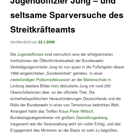
Jugendoffizier Jung – und
seltsame Sparversuche des
Streitkräfteamts
Veröffentlicht am
22.1.2009
Die
Jugendoffiziere
sind vermutlich eine der erfolgreichsten
Institutionen der Öffentlichkeitsarbeit der Bundeswehr.
Verteidigungsminister Jung ist nun quasi in die Fußstapfen dieser
1958 eingerichteten „Sondereinheit“ getreten. In einer
zweistündigen Podiumsdiskussion
an der
Marienschule
in
Limburg (weitere Bilder
hier
) diskutierte Jung mit rund 250
Oberschülerinnen über, so der offizielle Titel, Die
sicherheitspolitischen Herausforderungen Deutschlands und die
Rolle der Bundeswehr in einer von Terrorismus bedrohten Welt.
Arrangiert hatte das Treffen
Klaus-Peter Willsch
,
Bundestagsabgeordneter mit großem
Darstellungsdrang
.
Insgesamt war die Veranstaltung wohl ein voller Erfolg, und das
Engagement des Ministers an der Basis ist sehr zu begrüßen,