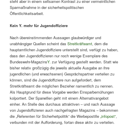
steht aber in einem seltsamen Kontrast zu einer vermeintlichen
Sparmaßnahme in der sicherheitspolitischen
Öffentlichkeitsarbeit.
Kein Y. mehr für Jugendoffiziere
Nach übereinstimmenden Aussagen glaubwürdiger und
unabhängiger Quellen scheint das
Streitkräfteamt
, dem die
hauptamtlichen Jugendoffiziere unterstellt sind, verfügt zu haben,
dass den Jugendoffizieren nur noch wenige Exemplare des
Bundeswehr-Magazins
Y.
zur Verfügung gestellt werden. Statt wie
bisher relativ großzügig die jeweils aktuelle Ausgabe an ihre
jugendlichen (und erwachsenen) Gesprächspartner verteilen zu
können, sind die Jugendoffiziere nun aufgefordert, dem
Streitkräfteamt die möglichen Bezieher namentlich zu nennen.
Als Hauptgrund für diese Vorgabe werden Einsparbemühungen
kolportiert. Der Sparwillen geht mit einem Alternativangebot
einher. An Stelle des durchaus attraktiven – und nach Aussage
von Jugendoffizieren auch nachgefragten Magazins – bekommen
die „Referenten für Sicherheitpolitik“ die Werbepostille
„infopost“
,
verbunden mit der Aufforderung, fortan diese aktiv zu verteilen.