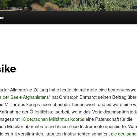
sum
ike
urter Allgemeine Zeitung hatte heute einmal mehr eine bemerkenswer
s der Seele Afghanistans“
hat Christoph Ehrhardt seinen Beitrag über
e Militärmusikcorps überschrieben. Lesenswert, und es wäre eine wi
Maßnahme der Öffentlichkeitsarbeit, wenn das Verteidigungsminister
 insgesamt
18 deutschen Militärmusikcorps
eine Patenschaft für die
hen Musiker übernähme und ihnen neue Instrumente spendierte. Wa
ie es mit verstimmten, kaputten Instrumenten schaffen,
die deutsche