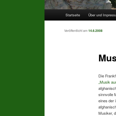
Hauptmenü
Startseite
Über und Impres
Veröffentlicht am
14.6.2008
Mus
Die Frankf
„Musik au
afghanisch
sinnvolle 
eines der
afghanisc
Musiker, d