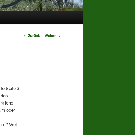
Beitrags-
←
Zurück
Weiter
→
Navigation
te Seite 3.
 das
rkliche
ium oder
rum? Weil