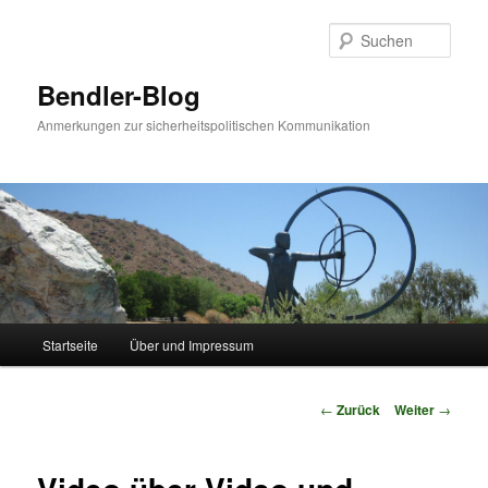
Zum
Inhalt
Such
wechseln
Bendler-Blog
Anmerkungen zur sicherheitspolitischen Kommunikation
Hauptmenü
Startseite
Über und Impressum
Beitrags-
←
Zurück
Weiter
→
Navigation