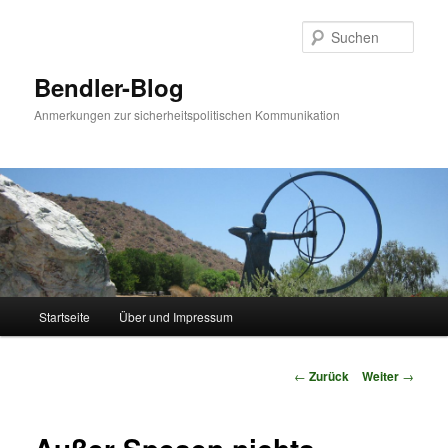
Zum
Inhalt
Such
wechseln
Bendler-Blog
Anmerkungen zur sicherheitspolitischen Kommunikation
Hauptmenü
Startseite
Über und Impressum
Beitrags-
←
Zurück
Weiter
→
Navigation