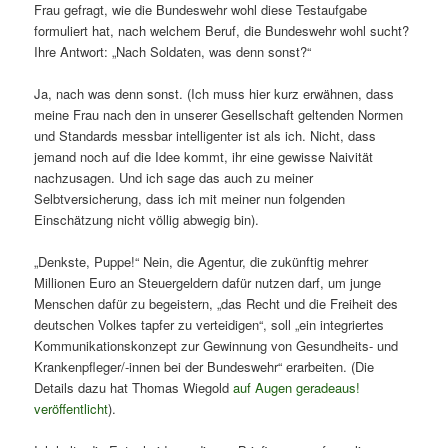
Frau gefragt, wie die Bundeswehr wohl diese Testaufgabe
formuliert hat, nach welchem Beruf, die Bundeswehr wohl sucht?
Ihre Antwort: „Nach Soldaten, was denn sonst?“
Ja, nach was denn sonst. (Ich muss hier kurz erwähnen, dass
meine Frau nach den in unserer Gesellschaft geltenden Normen
und Standards messbar intelligenter ist als ich. Nicht, dass
jemand noch auf die Idee kommt, ihr eine gewisse Naivität
nachzusagen. Und ich sage das auch zu meiner
Selbtversicherung, dass ich mit meiner nun folgenden
Einschätzung nicht völlig abwegig bin).
„Denkste, Puppe!“ Nein, die Agentur, die zukünftig mehrer
Millionen Euro an Steuergeldern dafür nutzen darf, um junge
Menschen dafür zu begeistern, „das Recht und die Freiheit des
deutschen Volkes tapfer zu verteidigen“, soll „ein integriertes
Kommunikationskonzept zur Gewinnung von Gesundheits- und
Krankenpfleger/-innen bei der Bundeswehr“ erarbeiten. (Die
Details dazu hat Thomas Wiegold
auf Augen geradeaus!
veröffentlicht
).