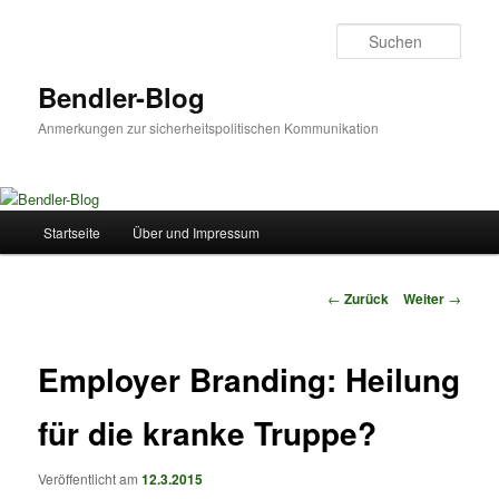
Zum
Inhalt
Such
wechseln
Bendler-Blog
Anmerkungen zur sicherheitspolitischen Kommunikation
Hauptmenü
Startseite
Über und Impressum
Beitrags-
←
Zurück
Weiter
→
Navigation
Employer Branding: Heilung
für die kranke Truppe?
Veröffentlicht am
12.3.2015