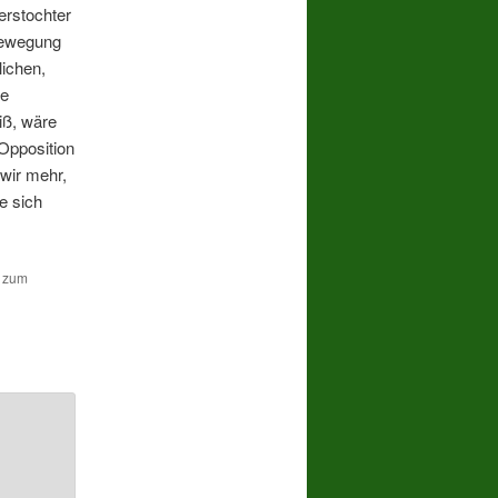
erstochter
sbewegung
lichen,
ie
iß, wäre
Opposition
wir mehr,
ie sich
n zum