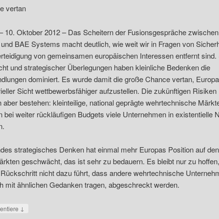
e vertan
 – 10. Oktober 2012 – Das Scheitern der Fusionsgespräche zwischen
nd BAE Systems macht deutlich, wie weit wir in Fragen von Sicherh
rteidigung von gemeinsamen europäischen Interessen entfernt sind. 
cht und strategischer Überlegungen haben kleinliche Bedenken die
dlungen dominiert. Es wurde damit die große Chance vertan, Europa
rieller Sicht wettbewerbsfähiger aufzustellen. Die zukünftigen Risiken
n aber bestehen: kleinteilige, national geprägte wehrtechnische Märkt
 bei weiter rückläufigen Budgets viele Unternehmen in existentielle 
n.
des strategisches Denken hat einmal mehr Europas Position auf de
rkten geschwächt, das ist sehr zu bedauern. Es bleibt nur zu hoffen
 Rückschritt nicht dazu führt, dass andere wehrtechnische Unterneh
ch mit ähnlichen Gedanken tragen, abgeschreckt werden.
↓
ntiere