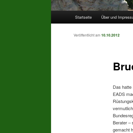
Hauptmenü
Startseite
Über und Impres
Veröffentlicht am
10.10.2012
Bru
Das hatte
EADS macht
Rüstungsko
vermutlich
Bundesregi
Berater – 
gemacht h