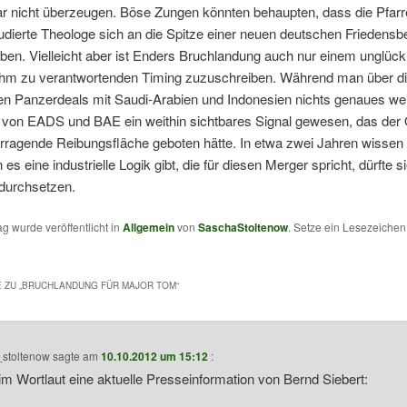
ar nicht überzeugen. Böse Zungen könnten behaupten, dass die Pfarr
udierte Theologe sich an die Spitze einer neuen deutschen Frieden
ben. Vielleicht aber ist Enders Bruchlandung auch nur einem unglück
 ihm zu verantwortenden Timing zuzuschreiben. Während man über d
ten Panzerdeals mit Saudi-Arabien und Indonesien nichts genaues we
n von EADS und BAE ein weithin sichtbares Signal gewesen, das der 
rragende Reibungsfläche geboten hätte. In etwa zwei Jahren wissen 
es eine industrielle Logik gibt, die für diesen Merger spricht, dürfte s
g durchsetzen.
ag wurde veröffentlicht in
Allgemein
von
SaschaStoltenow
. Setze ein Lesezeiche
 ZU „
BRUCHLANDUNG FÜR MAJOR TOM
“
_stoltenow
sagte am
10.10.2012 um 15:12
:
im Wortlaut eine aktuelle Presseinformation von Bernd Siebert: