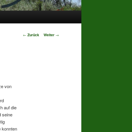
Beitrags-
←
Zurück
Weiter
→
Navigation
ze von
rd
h auf die
d seine
tig
e konnten