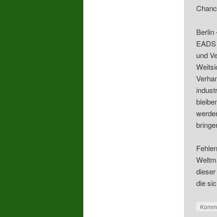
Chanc
Berlin
EADS u
und Ve
Weitsi
Verhan
indust
bleibe
werden
bringe
Fehlen
Weltmä
dieser
die si
Komme