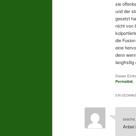
sie offenb
und der st
gesetzt ha
nicht von
kolportier
die Fusio
eine hervo
denn wenn 
langfrsiti
Dieser Eintr
Permalink
.
EIN GEDANKE
sascha
Anbei 