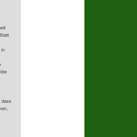
eit
Statt
 in
e
Nöte
n
, dass
men,