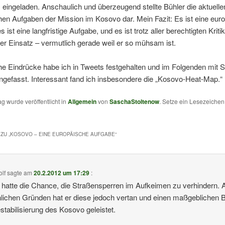
ingeladen. Anschaulich und überzeugend stellte Bühler die aktuelle
hen Aufgaben der Mission im Kosovo dar. Mein Fazit: Es ist eine eur
 ist eine langfristige Aufgabe, und es ist trotz aller berechtigten Kritik
her Einsatz – vermutlich gerade weil er so mühsam ist.
e Eindrücke habe ich in Tweets festgehalten und im Folgenden mit St
efasst. Interessant fand ich insbesondere die „Kosovo-Heat-Map.“
ag wurde veröffentlicht in
Allgemein
von
SaschaStoltenow
. Setze ein Lesezeiche
ZU „
KOSOVO – EINE EUROPÄISCHE AUFGABE
“
olf
sagte am
20.2.2012 um 17:29
:
 hatte die Chance, die Straßensperren im Aufkeimen zu verhindern. 
lichen Gründen hat er diese jedoch vertan und einen maßgeblichen B
stabilisierung des Kosovo geleistet.