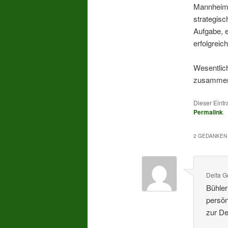
Mannheim e
strategisc
Aufgabe, es
erfolgreic
Wesentlich
zusammeng
Dieser Eintr
Permalink
.
2 GEDANKEN 
Delta G
Bühler
persön
zur De