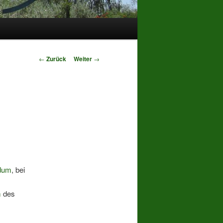
Beitrags-
←
Zurück
Weiter
→
Navigation
dum
, bei
m
des