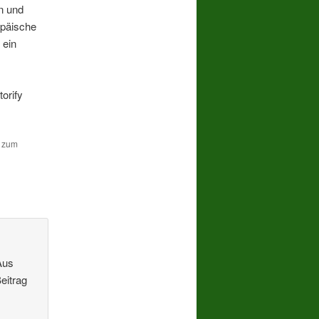
n und
opäische
 ein
orify
n zum
Aus
eitrag