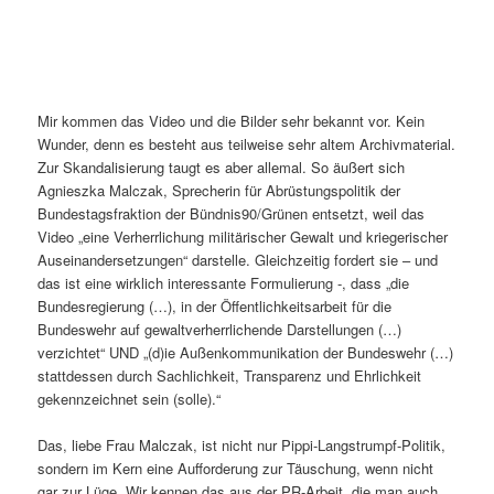
Mir kommen das Video und die Bilder sehr bekannt vor. Kein
Wunder, denn es besteht aus teilweise sehr altem Archivmaterial.
Zur Skandalisierung taugt es aber allemal. So äußert sich
Agnieszka Malczak, Sprecherin für Abrüstungspolitik der
Bundestagsfraktion der Bündnis90/Grünen entsetzt, weil das
Video „eine Verherrlichung militärischer Gewalt und kriegerischer
Auseinandersetzungen“ darstelle. Gleichzeitig fordert sie – und
das ist eine wirklich interessante Formulierung -, dass „die
Bundesregierung (…), in der Öffentlichkeitsarbeit für die
Bundeswehr auf gewaltverherrlichende Darstellungen (…)
verzichtet“ UND „(d)ie Außenkommunikation der Bundeswehr (…)
stattdessen durch Sachlichkeit, Transparenz und Ehrlichkeit
gekennzeichnet sein (solle).“
Das, liebe Frau Malczak, ist nicht nur Pippi-Langstrumpf-Politik,
sondern im Kern eine Aufforderung zur Täuschung, wenn nicht
gar zur Lüge. Wir kennen das aus der PR-Arbeit, die man auch