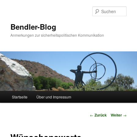
Zum
Inhalt
Such
wechseln
Bendler-Blog
Anmerkungen zur sicherheitspolitischen Kommunikation
Hauptmenü
Startseite
Über und Impressum
Beitrags-
←
Zurück
Weiter
→
Navigation