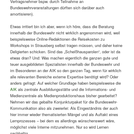
Vertragsnehmer bspw. durch Teilnahme an
Bundeswehrveranstaltungen dürften sich darüber auch
amortisieren).
Etwas irritiert bin ich aber, wenn ich höre, dass die Beratung
innerhalb der Bundeswehr nicht wirklich angenommen wird, weil
beispielsweise Online-Redaktionen die Reisekosten zu
Workshops in Strausberg selbst tragen müssen, und daher keine
Deligierten schicken. Sind das „Scheißhausparolen“, oder ist da
etwas dran? Und: Was machen eigentlich die ganzen gute und
teuer ausgebildeten Spezialisten innerhalb der Bundeswehr und
im Besonderen an der AIK so den ganzen Tag, wenn für wirklich
alle relevanten Bereiche externe Expertise benötigt wird? Oder
anders gefragt: Auf welcher Grundlage haben beispielsweise die
AIK
als zentrale Ausbildungsstätte und die Informations- und
Medienzentrale als Medienproduktionshaus bisher gearbeitet?
Nehmen wir das geballte Konjunkturpaket für die Bundeswehr-
Kommunikation also als zweierlei: Als Eingeständnis der auch
hier immer wieder thematisierten Mängel und als Auftakt eines
Lernprozesses – bei dem es allerdings wünschenswert wäre,
möglichst viele Interne mitzunehmen. Nur so wird Lernen
nachhaltig.