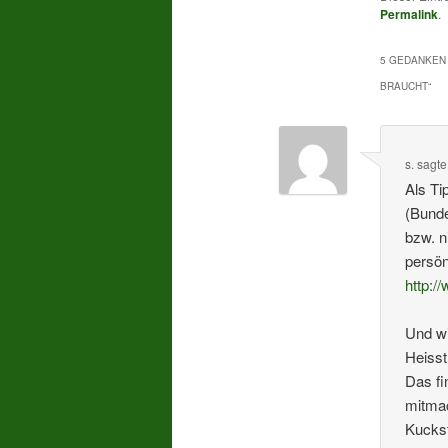
Permalink
.
5 GEDANKEN 
BRAUCHT
“
s.
sagt
Als Ti
(Bund
bzw. n
persön
http:
Und wi
Heisst
Das fi
mitma
Kuckst