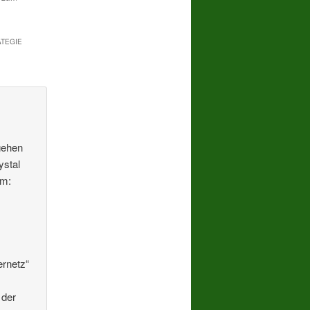
ATEGIE
gehen
ystal
um:
ernetz“
 der