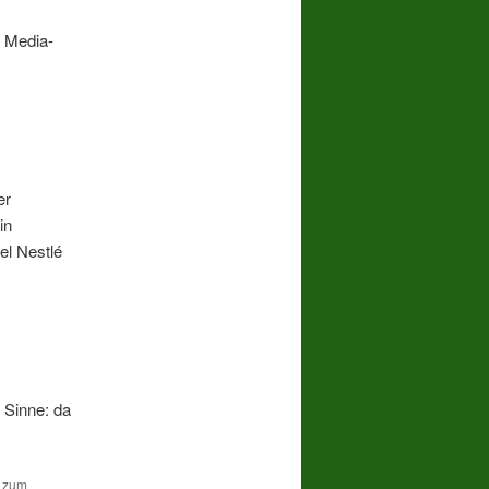
l Media-
er
in
el Nestlé
n Sinne: da
n zum