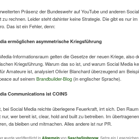
 erweiterten Präsenz der Bundeswehr auf YouTube und anderen Socia
t zu rechnen. Leider steht dahinter keine Strategie. Die gibt es nur im
ro. Das ist ein Fehler, denn:
edia ermöglichen asymmetrische Kriegsführung
Media-Informationsraum gelten die Gesetze der neuen Kriege, also d
schen Kriegsführung. Warum das so ist, und warum Social Media ke
 für Amateure ist, analysiert Olivier Blanchard überzeugend am Beispi
peace auf seinem
Brandbuilder-Blog
(in englischer Sprache).
edia Communications ist COINS
, bei Social Media reichte überlegene Feuerkraft, irrt sich. Den Raum
 nur, wer bereit ist, clear, hold and built zu betreiben. Im übertragene
ren, da bleiben und mitmachen. Alles andere ist nur PR.
ag wurde veröffentlicht in
Allgemein
von
SaschaStoltenow
. Setze ein Lesezeiche