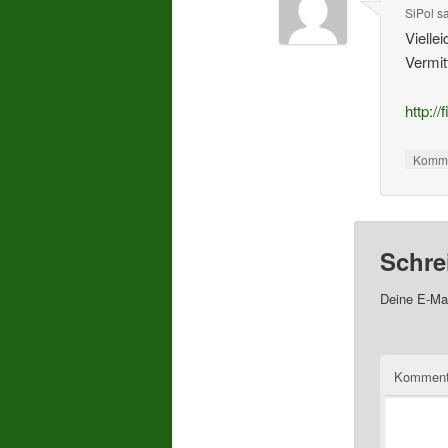
SiPol
s
Vielle
Vermit
http://
Komme
Schre
Deine E-Mai
Komment