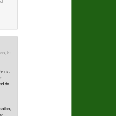
nd
n, ist
n ist,
r –
und da
sation,
 so