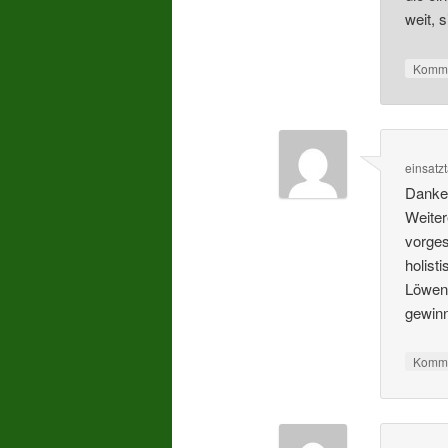
weit, 
Komme
einsatz
Danke 
Weiter
vorges
holist
Löwenz
gewin
Komme