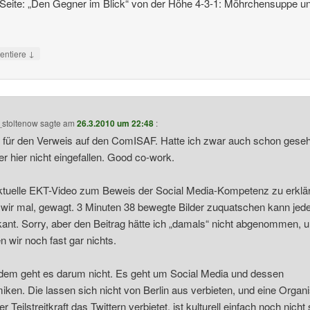
Seite: „Den Gegner im Blick“ von der Höhe 4-3-1: Möhrchensuppe u
…
↓
ntiere
_stoltenow
sagte am
26.3.2010 um 22:48
:
für den Verweis auf den ComISAF. Hatte ich zwar auch schon gesehe
er hier nicht eingefallen. Good co-work.
tuelle EKT-Video zum Beweis der Social Media-Kompetenz zu erkläre
wir mal, gewagt. 3 Minuten 38 bewegte Bilder zuquatschen kann jede
kant. Sorry, aber den Beitrag hätte ich „damals“ nicht abgenommen, 
n wir noch fast gar nichts.
em geht es darum nicht. Es geht um Social Media und dessen
ken. Die lassen sich nicht von Berlin aus verbieten, und eine Organi
er Teilstreitkraft das Twittern verbietet, ist kulturell einfach noch nicht