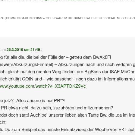
ZU „
COMMUNICATION COINS – ODER WARUM DIE BUNDESWEHR EINE SOCIAL MEDIA STR
e am
26.3.2010 um 21:49
:
pp für alle die, die bei der Fülle der – getreu dem BwAküFi
eswehrAbkürzungsFimmel) – Abkürzungen nach und nach verloren 
icht gleich auf den rechten Weg finden: der BigBoss der ISAF McChr
lich erklärt COIN und – wie passend – noch dazu im Informationsra
//www.youtube.com/watch?v=X3APTOKZ9Vc
e jetz? „Alles andere is nur PR“?!
 PR etwa nicht, da zu sein, zuzuhören und mitzumachen?
ndet doch statt! Auch bei unserer lieben alten Tante Bw, die „da im Int
cht.
u Du zum Beispiel das neuste Einsatzvideo der Woche von EKT auf