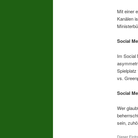
Mit einer
Kanälen is
Ministerbü
Social M
Im Social 
asymmetri
Spielplatz
vs. Green
Social M
Wer glaubt
beherrscht
sein, zuhö
Dieser Eintr