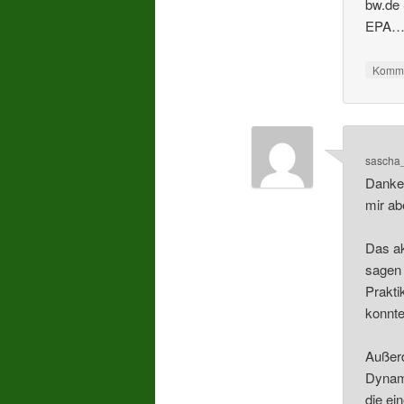
bw.de 
EPA
Komme
sascha
Danke 
mir ab
Das ak
sagen 
Prakti
konnte
Außerd
Dynami
die ein