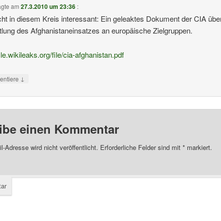
agte am
27.3.2010 um 23:36
:
icht in diesem Kreis interessant: Ein geleaktes Dokument der CIA übe
tlung des Afghanistaneinsatzes an europäische Zielgruppen.
file.wikileaks.org/file/cia-afghanistan.pdf
↓
ntiere
ibe einen Kommentar
l-Adresse wird nicht veröffentlicht.
Erforderliche Felder sind mit
*
markiert.
ar