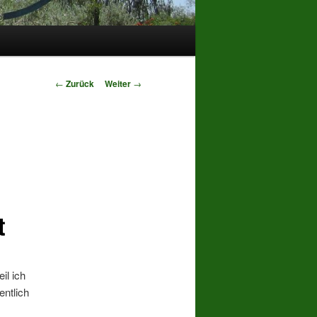
Beitrags-
←
Zurück
Weiter
→
Navigation
t
il ich
entlich