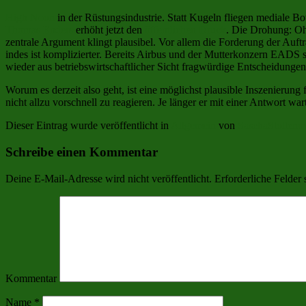
High Noon
in der Rüstungsindustrie. Statt Kugeln fliegen mediale Bo
Thomas Enders
erhöht jetzt den
öffentlichen Druck
. Die Drohung: Ohn
zentrale Argument klingt plausibel. Vor allem die Forderung der Auf
indes ist komplizierter. Bereits Airbus und der Mutterkonzern EADS si
wieder aus betriebswirtschaftlicher Sicht fragwürdige Entscheidunge
Worum es derzeit also geht, ist eine möglichst plausible Inszenierung 
nicht allzu vorschnell zu reagieren. Je länger er mit einer Antwort w
Dieser Eintrag wurde veröffentlicht in
Allgemein
von
SaschaStolteno
Schreibe einen Kommentar
Deine E-Mail-Adresse wird nicht veröffentlicht.
Erforderliche Felder 
Kommentar
Name
*