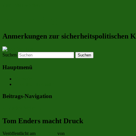
Zum Inhalt wechseln
Bendler-Blog
Anmerkungen zur sicherheitspolitischen
Suchen
Hauptmenü
Startseite
Über und Impressum
Beitrags-Navigation
←
Zurück
Weiter
→
Tom Enders macht Druck
Veröffentlicht am
12.1.2010
von
SaschaStoltenow