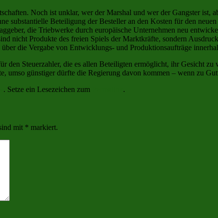
tschaften. Noch ist unklar, wer der Marshal und wer der Gangster ist, a
e substantielle Beteiligung der Besteller an den Kosten für den neuen
traggeber, die Triebwerke durch europäische Unternehmen neu entwickel
nd nicht Produkte des freien Spiels der Marktkräfte, sondern Ausdruck 
n über die Vergabe von Entwicklungs- und Produktionsaufträge innerha
für den Steuerzahler, die es allen Beteiligten ermöglicht, ihr Gesicht z
arte, umso günstiger dürfte die Regierung davon kommen – wenn zu Gutte
w
. Setze ein Lesezeichen zum
Permalink
.
sind mit
*
markiert.