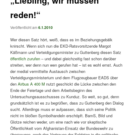
„Liebling, wir müssen
reden!“
Veröffentlicht am
6.1.2010
Wer diesen Satz hört, weiß, dass es im Beziehungsgebälk
knirscht. Wenn sich nun die EKD-Ratsvorsitzende Margot
Käßmann und Verteidigungsminister zu Guttenberg diesen Satz
öffentlich zurufen
– und dabei gleichzeitig fast schon darüber
streiten, wer denn nun wen gerufen hat – ist es wohl ernst. Auch
der medial vermittelte Austausch zwischen
Verteidigungsministerium und dem Flugzeugbauer EADS über
den
Airbus A 400 M
nutzt geschickt die Lücke zwischen den
Ende der Feiertage und dem Arbeitsbeginn des
Untersuchungsausschusses zu Kunduz. So weit, so gut, denn
grundsätzlich ist es zu begrüßen, dass zu Guttenberg den Dialog
sucht. Allerdings muss er aufpassen, dass sich seine Politik
nicht im bloßen Symbolhandeln erschöpft. BamS, Bild und
Glotze reichen weder, um eine nach wie vor skeptische
Öffentlichkeit vom Afghanistan-Einsatz der Bundeswehr zu
überzeugen, noch das Vertrauen der Soldaten in die politische