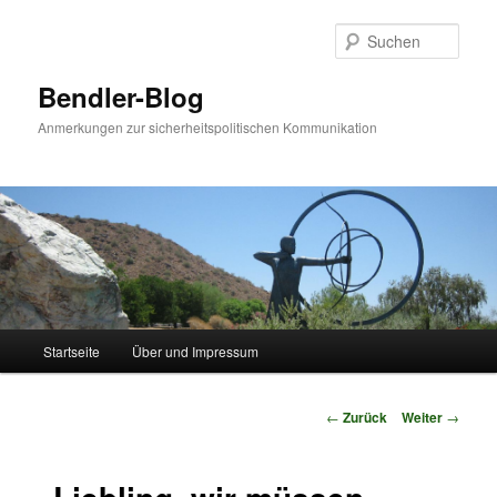
Zum
Inhalt
Such
wechseln
Bendler-Blog
Anmerkungen zur sicherheitspolitischen Kommunikation
Hauptmenü
Startseite
Über und Impressum
Beitrags-
←
Zurück
Weiter
→
Navigation