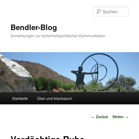
Zum
Inhalt
Such
wechseln
Bendler-Blog
Anmerkungen zur sicherheitspolitischen Kommunikation
Hauptmenü
Startseite
Über und Impressum
Beitrags-
←
Zurück
Weiter
→
Navigation