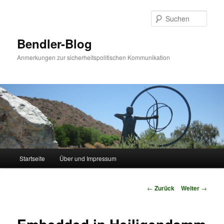
Zum
Inhalt
Such
wechseln
Bendler-Blog
Anmerkungen zur sicherheitspolitischen Kommunikation
Hauptmenü
Startseite
Über und Impressum
Beitrags-
←
Zurück
Weiter
→
Navigation