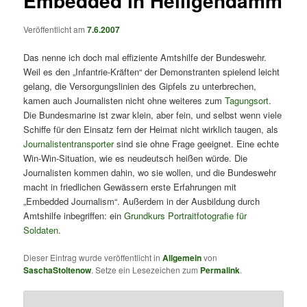
Embedded in Heiligendamm
Veröffentlicht am
7.6.2007
Das nenne ich doch mal effiziente Amtshilfe der Bundeswehr.
Weil es den „Infantrie-Kräften“ der Demonstranten spielend leicht
gelang, die Versorgungslinien des Gipfels zu unterbrechen,
kamen auch Journalisten nicht ohne weiteres zum
Tagungsort
.
Die Bundesmarine ist zwar klein, aber fein, und selbst wenn viele
Schiffe für den Einsatz fern der Heimat nicht wirklich taugen, als
Journalistentransporter
sind sie ohne Frage geeignet. Eine echte
Win-Win-Situation, wie es neudeutsch heißen würde. Die
Journalisten kommen dahin, wo sie wollen, und die Bundeswehr
macht in friedlichen Gewässern erste Erfahrungen mit
„Embedded Journalism“. Außerdem in der Ausbildung durch
Amtshilfe inbegriffen: ein
Grundkurs Portraitfotografie für
Soldaten
.
Dieser Eintrag wurde veröffentlicht in
Allgemein
von
SaschaStoltenow
. Setze ein Lesezeichen zum
Permalink
.