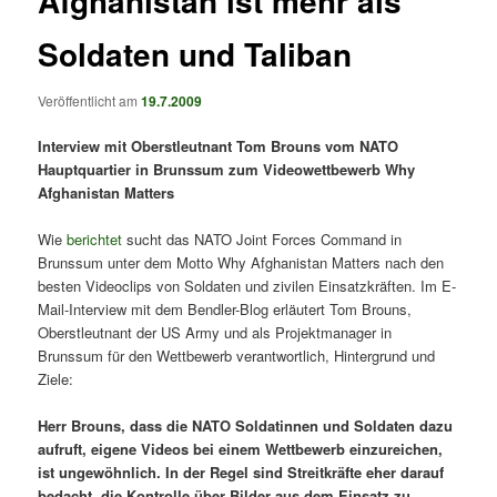
Afghanistan ist mehr als
Soldaten und Taliban
Veröffentlicht am
19.7.2009
Interview mit Oberstleutnant Tom Brouns vom NATO
Hauptquartier in Brunssum zum Videowettbewerb Why
Afghanistan Matters
Wie
berichtet
sucht das NATO Joint Forces Command in
Brunssum unter dem Motto Why Afghanistan Matters nach den
besten Videoclips von Soldaten und zivilen Einsatzkräften. Im E-
Mail-Interview mit dem Bendler-Blog erläutert Tom Brouns,
Oberstleutnant der US Army und als Projektmanager in
Brunssum für den Wettbewerb verantwortlich, Hintergrund und
Ziele:
Herr Brouns, dass die NATO Soldatinnen und Soldaten dazu
aufruft, eigene Videos bei einem Wettbewerb einzureichen,
ist ungewöhnlich. In der Regel sind Streitkräfte eher darauf
bedacht, die Kontrolle über Bilder aus dem Einsatz zu