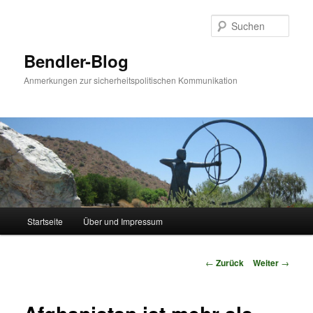
Zum
Inhalt
Such
wechseln
Bendler-Blog
Anmerkungen zur sicherheitspolitischen Kommunikation
Hauptmenü
Startseite
Über und Impressum
Beitrags-
←
Zurück
Weiter
→
Navigation